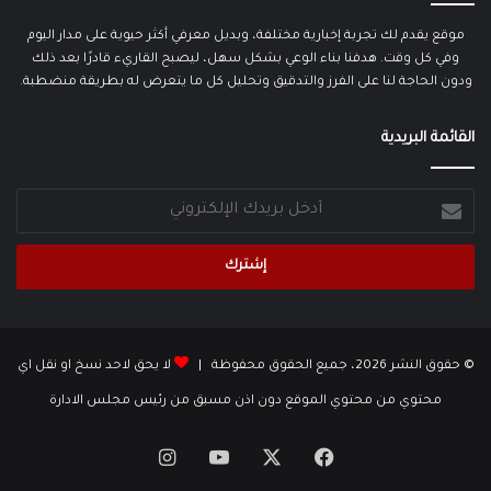
موقع يقدم لك تجربة إخبارية مختلفة، وبديل معرفي أكثر حيوية على مدار اليوم
وفي كل وقت. هدفنا بناء الوعي بشكل سهل، ليصبح القاريء قادرًا بعد ذلك
ودون الحاجة لنا على الفرز والتدقيق وتحليل كل ما يتعرض له بطريقة منضطبة.
القائمة البريدية
أدخل
بريدك
الإلكتروني
© حقوق النشر 2026، جميع الحقوق محفوظة |
لا يحق لاحد نسخ او نقل اي
محتوي من محتوي الموقع دون اذن مسبق من رئيس مجلس الادارة
‫X
فيسبوك
‫YouTube
انستقرام