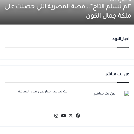
مايو 22, 2026
لى
أ
“لم تُسلم التاج”.. قصة المصرية التي حصلت على
لكة
ق
ملكة جمال الكون
مال
ب
لكون
م
ا
اخبار الترند
عن بث مباشر
بث مباشر اخبار علي مدار الساعة
‫X
فيسبوك
‫YouTube
انستقرام