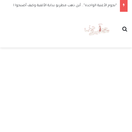
“نجوم الأغنية الواحدة”.. أين ذهب مطربو بداية الألفية وكيف أصبحوا الآن
بحث عن
الق