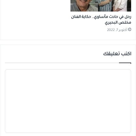
رحل في حادث مأساوي.. حكاية الفنان
مخلص البحيري
أكتوبر 7, 2022
اكتب تعليقك
ا
ل
ت
ع
ل
ي
ق