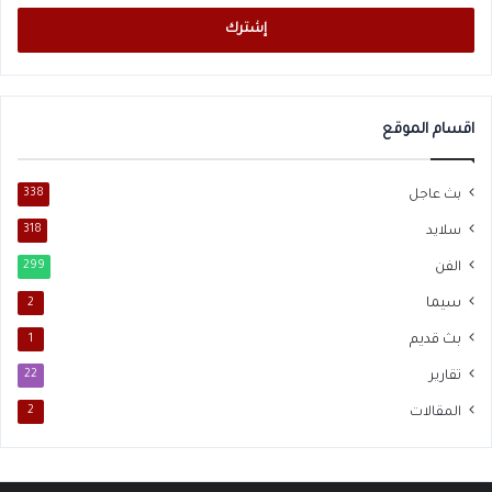
الإلكتروني
اقسام الموقع
بث عاجل
338
سلايد
318
الفن
299
سيما
2
بث قديم
1
تقارير
22
المقالات
2