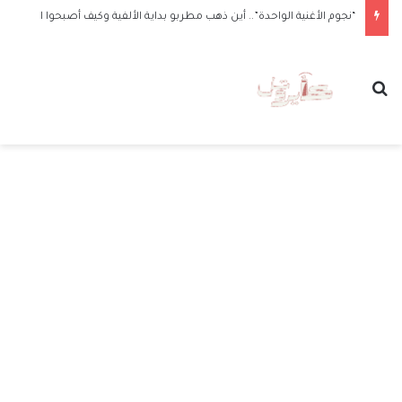
“نجوم الأغنية الواحدة”.. أين ذهب مطربو بداية الألفية وكيف أصبحوا الآن
بحث عن
الق