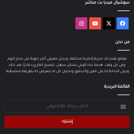
سوشيال ميديا بث مباشر
‫X
فيسبوك
‫YouTube
انستقرام
من نحن
موقع يقدم لك تجربة إخبارية مختلفة، وبديل معرفي أكثر حيوية على مدار اليوم
وفي كل وقت. هدفنا بناء الوعي بشكل سهل، ليصبح القاريء قادرًا بعد ذلك
ودون الحاجة لنا على الفرز والتدقيق وتحليل كل ما يتعرض له بطريقة منضطبة.
القائمة البريدية
أدخل
بريدك
الإلكتروني