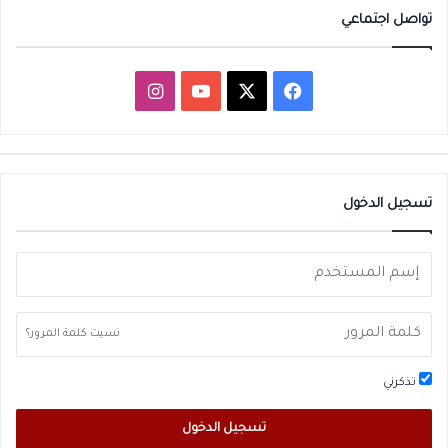
تواصل اجتماعي
‫X
فيسبوك
‫YouTube
انستقرام
تسجيل الدخول
نسيت كلمة المرور؟
تذكرني
تسجيل الدخول