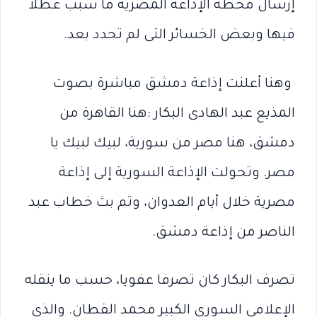
‬فيها‭ ‬وبعض‭ ‬الخسائر‭ ‬التى‭ ‬لم‭ ‬تحدد‭ ‬بعد.
‬الناصر‭ ‬من‭ ‬إذاعة‭ ‬دمشق.
تصرف البكار كان تصرفا عفويا، حسب ما ينقله
الإعلامي السوري الكبير محمد القطان. والذي