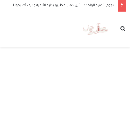
“نجوم الأغنية الواحدة”.. أين ذهب مطربو بداية الألفية وكيف أصبحوا الآن
بحث عن
الق