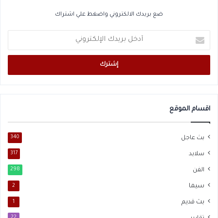
ضع بريدك الالكتروني واضغط علي اشتراك
أدخل
بريدك
الإلكتروني
اقسام الموقع
بث عاجل
340
سلايد
317
الفن
298
سيما
2
بث قديم
1
22