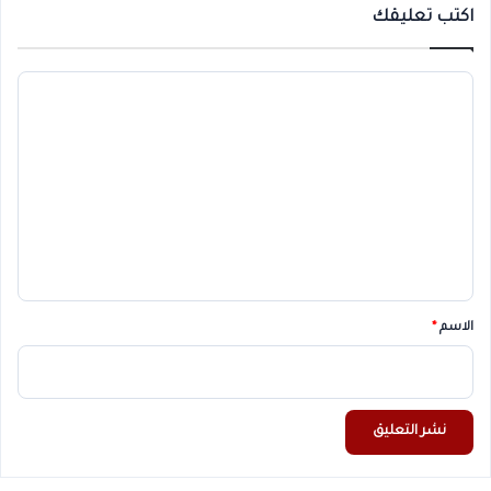
اكتب تعليقك
ا
ل
ت
ع
ل
ي
ق
*
الاسم
*