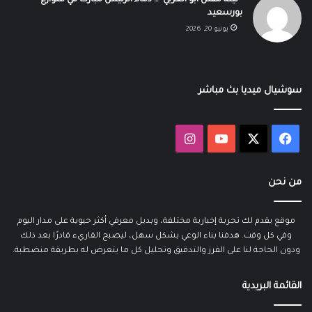
“ليلة مقتل أبو العربي”… دماء الرئيس مبارك في شوارع
بورسعيد
يونيو 20, 2026
سوشيال ميديا بث مباشر
‫X
فيسبوك
‫YouTube
انستقرام
من نحن
موقع يقدم لك تجربة إخبارية مختلفة، وبديل معرفي أكثر حيوية على مدار اليوم
وفي كل وقت. هدفنا بناء الوعي بشكل سهل، ليصبح القاريء قادرًا بعد ذلك
ودون الحاجة لنا على الفرز والتدقيق وتحليل كل ما يتعرض له بطريقة منضطبة.
القائمة البريدية