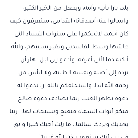
بلد، بارا بأبيه وأمه، ويفعل من الخير الكثير،
واسالوا عنه أصدقائه القدامى، ستعرفون كيف
كان أحمد، لاتحكموا على سنوات الفساد التى
عاشها وسط الفاسدين وتغير بسببهم، والله
أبكيه دما لأنى أعرفه، وأدعو ربى ليل نهار أن
يرده إلى أصله ونفسه الطيبة، وﻻ ايأس من
رحمة الله ابدا، واستحلفكم بالله ان تدعوا له
دعوة بظهر الغيب ربما تصادف دعوة صالح
منكم أبواب السماء فتفتح ويستجاب لها… ربنا
يهديك ويردك سالما.. ما زلت أحبك كثيرا واثق
فى ربى أنك ستعود باذن الله قريبا”.