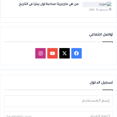
من هي مارجريتا صاحبة اول بيتزا في التاريخ
ديسمبر 14, 2024
تواصل اجتماعي
‫X
فيسبوك
‫YouTube
انستقرام
تسجيل الدخول
نسيت كلمة المرور؟