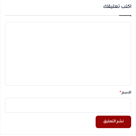
اكتب تعليقك
ا
ل
ت
ع
ل
ي
ق
*
الاسم
*