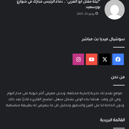
“ليلة مقتل أبو العربي”… دماء الرئيس مبارك في شوارع
بورسعيد
يونيو 20, 2026
سوشيال ميديا بث مباشر
‫X
فيسبوك
‫YouTube
انستقرام
من نحن
موقع يقدم لك تجربة إخبارية مختلفة، وبديل معرفي أكثر حيوية على مدار اليوم
وفي كل وقت. هدفنا بناء الوعي بشكل سهل، ليصبح القاريء قادرًا بعد ذلك
ودون الحاجة لنا على الفرز والتدقيق وتحليل كل ما يتعرض له بطريقة منضطبة.
القائمة البريدية