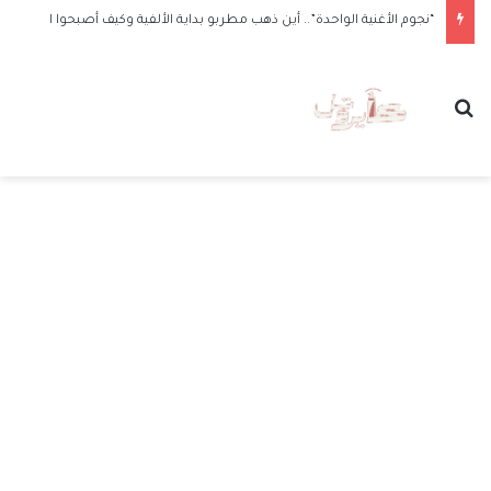
“نجوم الأغنية الواحدة”.. أين ذهب مطربو بداية الألفية وكيف أصبحوا الآن
بحث عن
الق