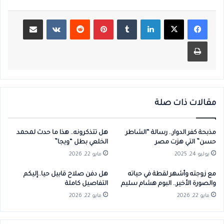
لينكدإن
بينتيريست
مشاركة عبر البريد
طباعة
مقالات ذات صلة
مذبحة كفر الدوار.. رسالة “الشاطر
هل تتذكرونه.. هذا ما حدث لمحمد
حسن” التي هزت مصر
الخلعي بطل “ويجا”
يوليو 24, 2025
مايو 22, 2026
مع زوجته وأشهر لقطة في حياته
هل دفن صلاح قابيل حيا..إليكم
والصورة الأخير.. البوم هشام سليم
التفاصيل كاملة
مايو 22, 2026
مايو 22, 2026