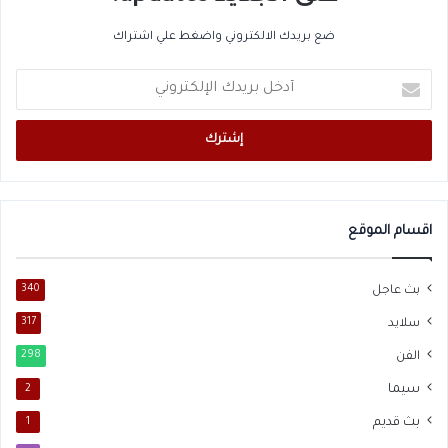
ضع بريدك الالكتروني واضغط علي اشتراك
أدخل
بريدك
الإلكتروني
اقسام الموقع
بث عاجل
340
سلايد
317
الفن
298
سيما
2
بث قديم
1