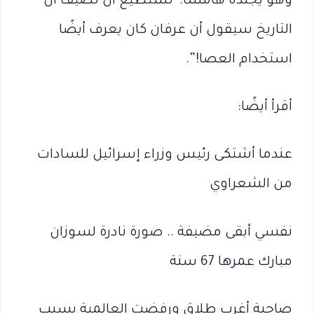
وهو يجلده هامسًا:”تستطيع ان تضيف أن
التاريخ سيقول أن عرفان كان يعرف أيضًا
استخدام العصا!”.
أقرأ أيضًا:
عندما أشتكى رئيس وزراء إسرائيل للسادات
من الشعراوي
نفسي أبقى مضيفة .. صورة نادرة لسوزان
مبارك عمرها 67 سنة
صاحبة أغرب طلاق ورفضت العالمية بسبب