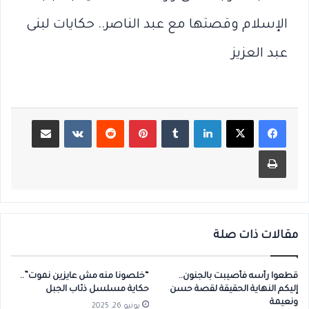
الإسلام وقصتها مع عبد الناصر.. حكايات لبنى
عبد العزيز
لينكدإن
بينتيريست
مشاركة عبر البريد
طباعة
مقالات ذات صلة
قطعوا رأسه فأصيبت بالجنون..
“خلصونا منه مش عايزين نموت”..
إليكم النهاية الحقيقة لقصة حسن
حكاية مسلسل ذئاب الجبل
ونعيمة
يونيو 26, 2025