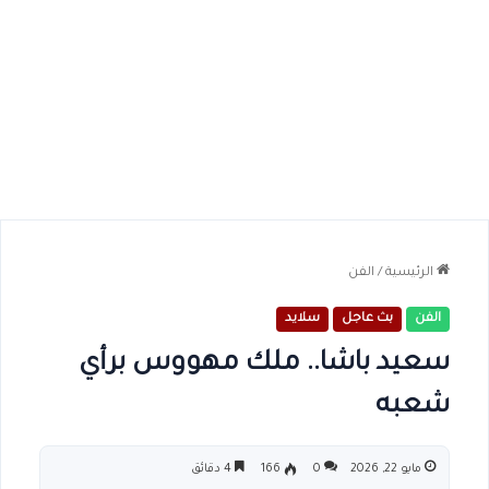
الرئيسية
/
الفن
الفن
بث عاجل
سلايد
سعيد باشا.. ملك مهووس برأي
شعبه
مايو 22, 2026
0
166
4 دقائق