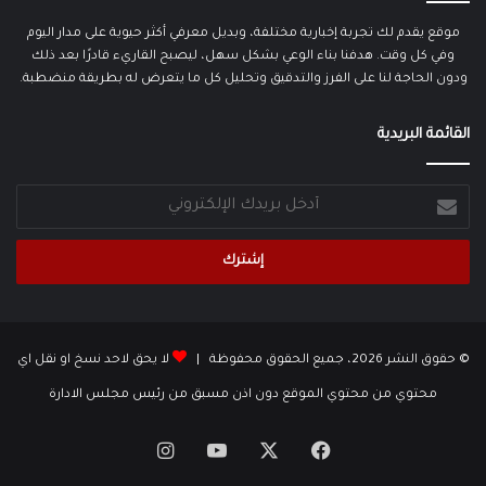
موقع يقدم لك تجربة إخبارية مختلفة، وبديل معرفي أكثر حيوية على مدار اليوم
وفي كل وقت. هدفنا بناء الوعي بشكل سهل، ليصبح القاريء قادرًا بعد ذلك
ودون الحاجة لنا على الفرز والتدقيق وتحليل كل ما يتعرض له بطريقة منضطبة.
القائمة البريدية
أدخل
بريدك
الإلكتروني
© حقوق النشر 2026، جميع الحقوق محفوظة |
لا يحق لاحد نسخ او نقل اي
محتوي من محتوي الموقع دون اذن مسبق من رئيس مجلس الادارة
‫X
فيسبوك
‫YouTube
انستقرام