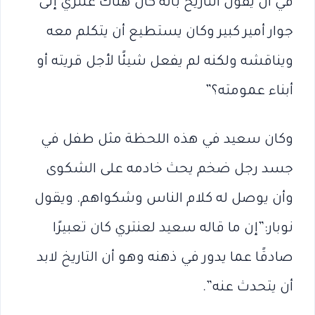
في أن يقول التاريخ بأنه كان هناك عنتري إلى
جوار أمير كبير وكان يستطيع أن يتكلم معه
ويناقشه ولكنه لم يفعل شيئًا لأجل قريته أو
أبناء عمومته؟”
وكان سعيد في هذه اللحظة مثل طفل في
جسد رجل ضخم يحث خادمه على الشكوى
وأن يوصل له كلام الناس وشكواهم. ويقول
نوبار:”إن ما قاله سعيد لعنتري كان تعبيرًا
صادقًا عما يدور في ذهنه وهو أن التاريخ لابد
أن يتحدث عنه”.