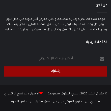
من نحن
موقع يقدم لك تجربة إخبارية مختلفة، وبديل معرفي أكثر حيوية على مدار اليوم
وفي كل وقت. هدفنا بناء الوعي بشكل سهل، ليصبح القاريء قادرًا بعد ذلك
ودون الحاجة لنا على الفرز والتدقيق وتحليل كل ما يتعرض له بطريقة منضطبة.
القائمة البريدية
أدخل
بريدك
الإلكتروني
© حقوق النشر 2026، جميع الحقوق محفوظة |
لا يحق لاحد نسخ او نقل اي
محتوي من محتوي الموقع دون اذن مسبق من رئيس مجلس الادارة