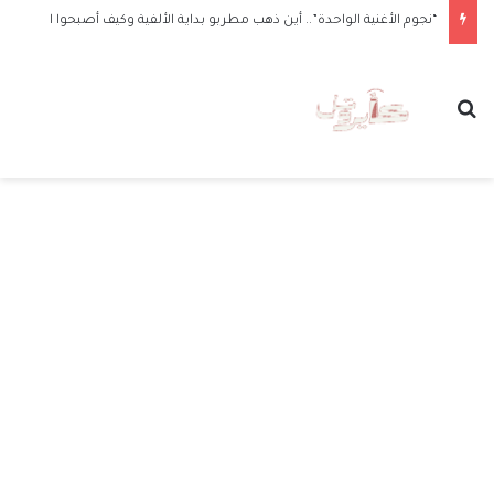
“نجوم الأغنية الواحدة”.. أين ذهب مطربو بداية الألفية وكيف أصبحوا الآن
بحث عن
الق