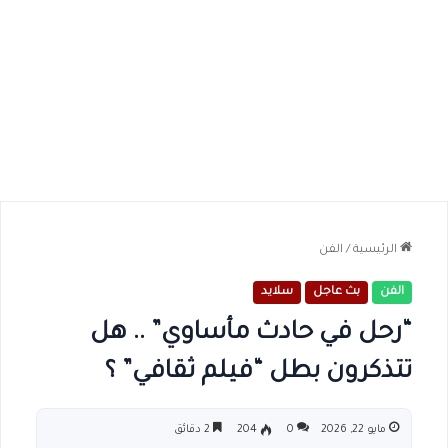
الرئيسية
/
الفن
الفن
بث عاجل
سلايد
“رحل في حادث مأساوي” .. هل
تتذكرون بطل “فيلم ثقافي” ؟
مايو 22, 2026
0
204
2 دقائق