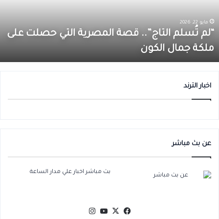
لمصرية
ل
لتي
ا
صلت
0
مايو 22, 2026
لى
أ
“لم تُسلم التاج”.. قصة المصرية التي حصلت على
لكة
ق
ملكة جمال الكون
مال
ب
لكون
م
ا
اخبار الترند
عن بث مباشر
بث مباشر اخبار علي مدار الساعة
‫X
فيسبوك
‫YouTube
انستقرام