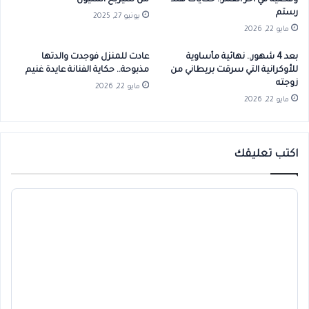
وقضية في اخر العمر.. حكايات هند
من سيربح المليون
رستم
يونيو 27, 2025
مايو 22, 2026
بعد 4 شهور.. نهائية مأساوية
عادت للمنزل فوجدت والدتها
للأوكرانية التي سرقت بريطاني من
مذبوحة.. حكاية الفنانة عايدة غنيم
زوجته
مايو 22, 2026
مايو 22, 2026
اكتب تعليقك
ا
ل
ت
ع
ل
ي