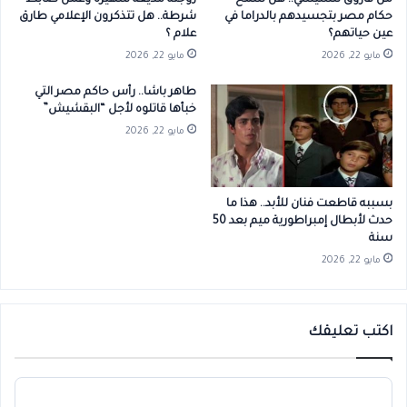
من فاروق للسيسي.. هل سمح
زوجته مذيعة شهيرة وعمل ضابط
حكام مصر بتجسيدهم بالدراما في
شرطة.. هل تتذكرون الإعلامي طارق
عين حياتهم؟
علام ؟
مايو 22, 2026
مايو 22, 2026
طاهر باشا.. رأس حاكم مصر التي
خبأها قاتلوه لأجل “البقشيش”
مايو 22, 2026
بسببه قاطعت فنان للأبد.. هذا ما
حدث لأبطال إمبراطورية ميم بعد 50
سنة
مايو 22, 2026
اكتب تعليقك
ا