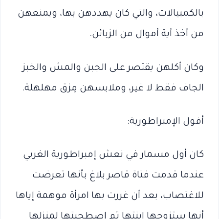
بالكمبيالات، والتي كان يهددهن بها، ويمنعهن
من أخذ أية أموال من الزبائن.
وكان أكلهن يقتصر على الجبن والمش والخبز
الجاف فقط لا غير، وملابسهن مِزق مهلهلة.
أفول الإمبراطورية:
كان أول مسمار في نعش إمبراطورية الغربي
عندما قدمت فتاة قاصر بلاغ بأنها تعرضت
للاغتصاب، بعد أن غررت بها امرأة موهمة إياها
أنها ستزوجها ابنتها ثم اصطحبتها لمنزلها