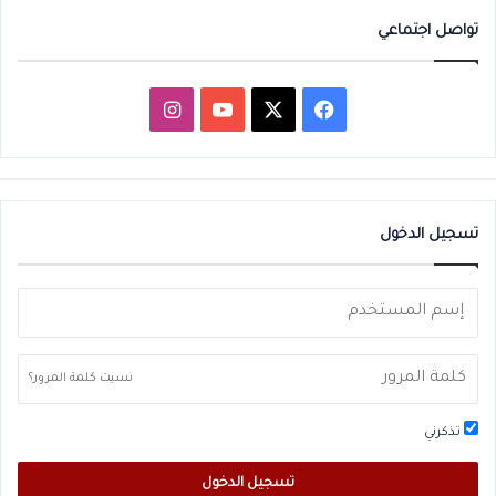
تواصل اجتماعي
‫X
فيسبوك
‫YouTube
انستقرام
تسجيل الدخول
نسيت كلمة المرور؟
تذكرني
تسجيل الدخول