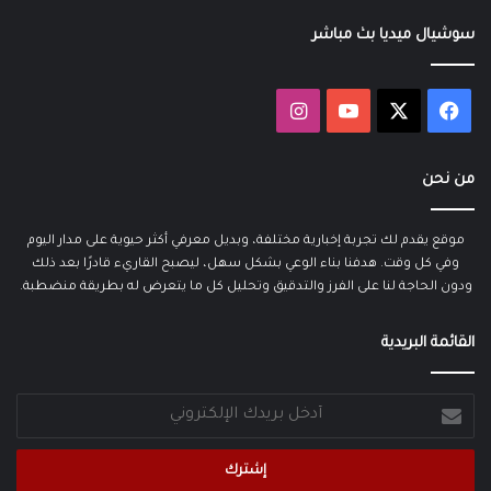
سوشيال ميديا بث مباشر
‫X
فيسبوك
‫YouTube
انستقرام
من نحن
موقع يقدم لك تجربة إخبارية مختلفة، وبديل معرفي أكثر حيوية على مدار اليوم
وفي كل وقت. هدفنا بناء الوعي بشكل سهل، ليصبح القاريء قادرًا بعد ذلك
ودون الحاجة لنا على الفرز والتدقيق وتحليل كل ما يتعرض له بطريقة منضطبة.
القائمة البريدية
أدخل
بريدك
الإلكتروني