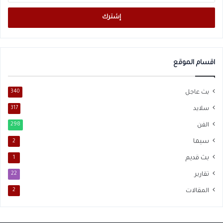
الإلكتروني
اقسام الموقع
بث عاجل
340
سلايد
317
الفن
298
سيما
2
بث قديم
1
تقارير
22
المقالات
2