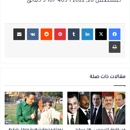
أغسطس 26, 2022 1 107٬403 3 دقائق
لينكدإن
بينتيريست
مشاركة عبر البريد
طباعة
مقالات ذات صلة