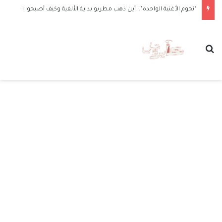
“نجوم الأغنية الواحدة”.. أين ذهب مطربو بداية الألفية وكيف أصبحوا الآن
بحث عن
الق