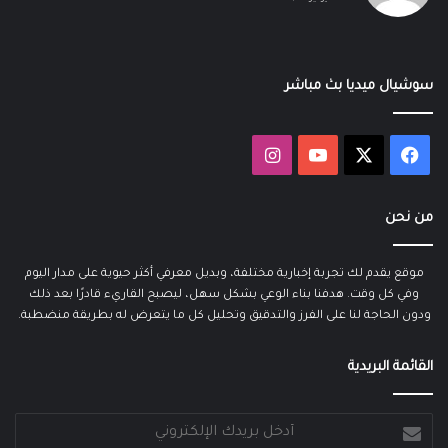
سوشيال ميديا بث مباشر
‫X
فيسبوك
‫YouTube
انستقرام
من نحن
موقع يقدم لك تجربة إخبارية مختلفة، وبديل معرفي أكثر حيوية على مدار اليوم
وفي كل وقت. هدفنا بناء الوعي بشكل سهل، ليصبح القاريء قادرًا بعد ذلك
ودون الحاجة لنا على الفرز والتدقيق وتحليل كل ما يتعرض له بطريقة منضطبة.
القائمة البريدية
أدخل
بريدك