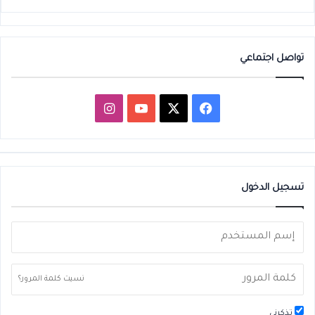
تواصل اجتماعي
‫X
فيسبوك
‫YouTube
انستقرام
تسجيل الدخول
نسيت كلمة المرور؟
تذكرني