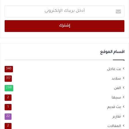
أدخل
بريدك
الإلكتروني
اقسام الموقع
بث عاجل
340
سلايد
317
الفن
298
سيما
2
بث قديم
1
تقارير
22
المقالات
2