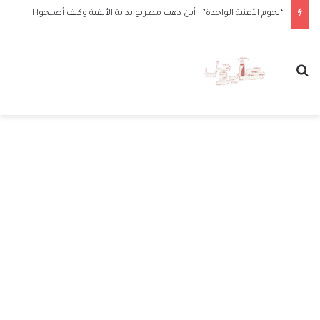
“نجوم الأغنية الواحدة”.. أين ذهب مطربو بداية الألفية وكيف أصبحوا الآن
بحث عن
الق