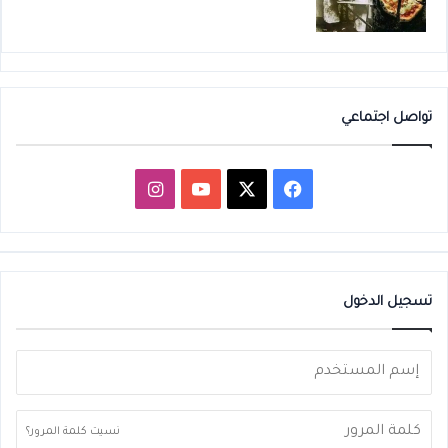
تواصل اجتماعي
‫X
فيسبوك
‫YouTube
انستقرام
تسجيل الدخول
نسيت كلمة المرور؟