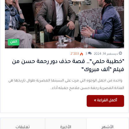
الفن
ديسمبر 14, 2024
3
2٬203
“خطيبة حلمي”… قصة حذف دور رحمة حسن من
فيلم “ألف مبروك”
واحده من اجمل الوجوه التي مرت على السينما المصرية طوال تاريخها هي
الفنانة المصرية رحمة حسن ملامح جميله أداء…
أكمل القراءة »
الأشهر
الأخيرة
تعليقات