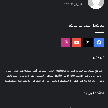
يونيو 20, 2026
سوشيال ميديا بث مباشر
‫X
فيسبوك
‫YouTube
انستقرام
من نحن
موقع يقدم لك تجربة إخبارية مختلفة، وبديل معرفي أكثر حيوية على مدار اليوم
وفي كل وقت. هدفنا بناء الوعي بشكل سهل، ليصبح القاريء قادرًا بعد ذلك
ودون الحاجة لنا على الفرز والتدقيق وتحليل كل ما يتعرض له بطريقة منضطبة.
القائمة البريدية
أدخل