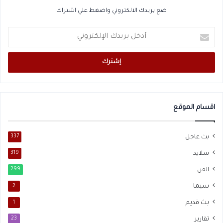
ضع بريدك الالكتروني واضغط علي اشتراك
أدخل
بريدك
الإلكتروني
اقسام الموقع
بث عاجل
337
سلايد
319
الفن
299
سيما
2
بث قديم
1
تقارير
23