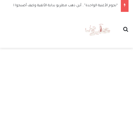
“نجوم الأغنية الواحدة”.. أين ذهب مطربو بداية الألفية وكيف أصبحوا الآن
بحث عن
الق