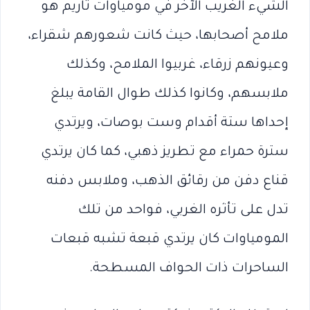
الشيء الغريب الآخر في مومياوات تاريم هو
ملامح أصحابها، حيث كانت شعورهم شقراء،
وعيونهم زرقاء، غربيوا الملامح، وكذلك
ملابسهم، وكانوا كذلك طوال القامة يبلغ
إحداها ستة أقدام وست بوصات، ويرتدي
سترة حمراء مع تطريز ذهبي، كما كان يرتدي
قناع دفن من رقائق الذهب، وملابس دفنه
تدل على تأثره الغربي، فواحد من تلك
المومياوات كان يرتدي قبعة تشبه قبعات
الساحرات ذات الحواف المسطحة.