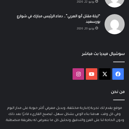
يونيو 22, 2026
“ليلة مقتل أبو العربي”… دماء الرئيس مبارك في شوارع
بورسعيد
يونيو 20, 2026
سوشيال ميديا بث مباشر
‫X
فيسبوك
‫YouTube
انستقرام
من نحن
موقع يقدم لك تجربة إخبارية مختلفة، وبديل معرفي أكثر حيوية على مدار اليوم
وفي كل وقت. هدفنا بناء الوعي بشكل سهل، ليصبح القاريء قادرًا بعد ذلك
ودون الحاجة لنا على الفرز والتدقيق وتحليل كل ما يتعرض له بطريقة منضطبة.