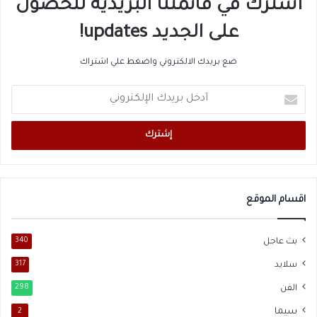
اشترك في قائمتنا البريدية للحصول
على الجديد updates!
ضع بريدك الالكتروني واضغط علي اشتراك
أدخل
بريدك
الإلكتروني
اقسام الموقع
بث عاجل
340
سلايد
317
الفن
298
سيما
2