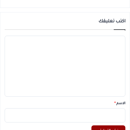
اكتب تعليقك
ا
ل
ت
ع
ل
ي
ق
*
الاسم
*