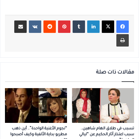
لينكدإن
بينتيريست
مشاركة عبر البريد
طباعة
مقالات ذات صلة
تسبب في طلاق الهام شاهين..
“نجوم الأغنية الواحدة”.. أين ذهب
سبب اعتذار آثار الحكيم عن “ليالي
مطربو بداية الألفية وكيف أصبحوا