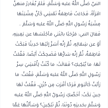
النبيِّ صَلَّى اللَّهُ عليه وَسَلَّمَ، فَلَمْ يُغَادِرْ منهنَّ
امْرَأَةً، فَجَاءَتْ فَاطِمَةُ تَمْشِي كَأنَّ مِشْيَتَهَا
مِشْيَةُ رَسُولِ اللهِ صَلَّى اللَّهُ عليه وَسَلَّمَ ..
فَقالَ النبي: مَرْحَبًا بابْنَتي فأجْلَسَهَا عن يَمِينِهِ،
أَوْ عن شِمَالِهِ، ثُمَّ إنَّه أَسَرَّ إلَيْهَا حَدِيثًا فَبَكَتْ
فَاطِمَةُ، ثُمَّ إنَّه سَارَّهَا فَضَحِكَتْ أَيْضًا، فَقُلتُ
لَهَا: ما يُبْكِيكِ؟ فَقالَتْ: ما كُنْتُ لِأُفْشِيَ سِرَّ
رَسُولِ اللهِ صَلَّى اللَّهُ عليه وَسَلَّمَ، فَقُلتُ: ما
رَأَيْتُ كَالْيَومِ فَرَحًا أَقْرَبَ مِن حُزْنٍ، فَقُلتُ لَهَا
حِينَ بَكَتْ: أَخَصَّكِ رَسُولُ اللهِ صَلَّى اللَّهُ عليه
وَسَلَّمَ بحَديثِهِ دُونَنَا، ثُمَّ تَبْكِينَ؟ وَسَأَلْتُهَا عَمَّا