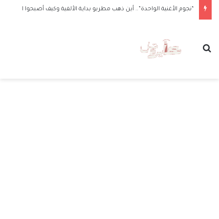
“نجوم الأغنية الواحدة”.. أين ذهب مطربو بداية الألفية وكيف أصبحوا الآن
بحث عن
الق