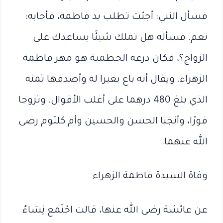
فسأل النبي: أجئت تطلب يد فاطمة، فأجابه:
نعم. فسأله هل تملك شيئًا يساعدك على
الزواج؟، فكان درعه الحطمية هو مهر فاطمة
الزهراء. ويقال أنه باع بعيرا له وأصدقها ثمنه
الذي بلغ 480 درهما على أغلب الأقوال. وتزوجا
فورًا، وأنجبا الحسن والحسين وأم كلثوم رضى
الله عنهما.
وفاة السيدة فاطمة الزهراء
عن عائشة رضى الله عنها، قالت اجْتَمع نِسَاءُ