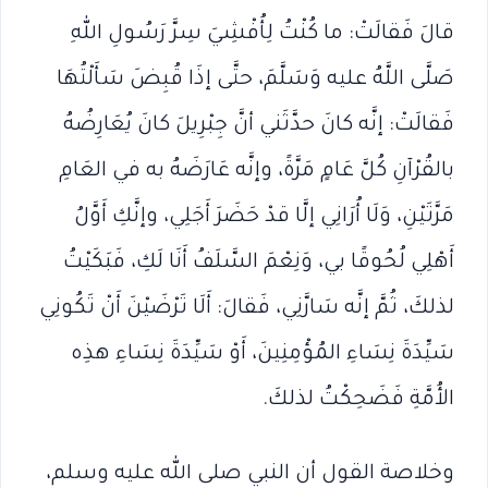
قالَ فَقالَتْ: ما كُنْتُ لِأُفْشِيَ سِرَّ رَسُولِ اللهِ
صَلَّى اللَّهُ عليه وَسَلَّمَ، حتَّى إذَا قُبِضَ سَأَلْتُهَا
فَقالَتْ: إنَّه كانَ حدَّثَني أنَّ جِبْرِيلَ كانَ يُعَارِضُهُ
بالقُرْآنِ كُلَّ عَامٍ مَرَّةً، وإنَّه عَارَضَهُ به في العَامِ
مَرَّتَيْنِ، وَلَا أُرَانِي إلَّا قدْ حَضَرَ أَجَلِي، وإنَّكِ أَوَّلُ
أَهْلِي لُحُوقًا بي، وَنِعْمَ السَّلَفُ أَنَا لَكِ، فَبَكَيْتُ
لذلكَ، ثُمَّ إنَّه سَارَّنِي، فَقالَ: أَلَا تَرْضَيْنَ أَنْ تَكُونِي
سَيِّدَةَ نِسَاءِ المُؤْمِنِينَ، أَوْ سَيِّدَةَ نِسَاءِ هذِه
الأُمَّةِ فَضَحِكْتُ لذلكَ.
وخلاصة القول أن النبي صلى الله عليه وسلم،