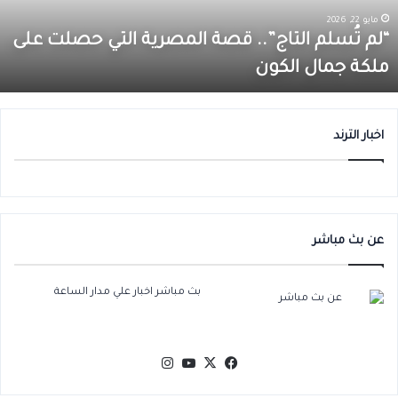
صلت
0
مايو 22, 2026
لى
أ
“لم تُسلم التاج”.. قصة المصرية التي حصلت على
لكة
ق
ملكة جمال الكون
مال
ب
لكون
م
ا
اخبار الترند
عن بث مباشر
بث مباشر اخبار علي مدار الساعة
‫X
فيسبوك
‫YouTube
انستقرام