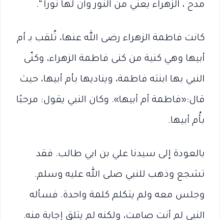
مدح ، الزهراء يعني من النور وأن لها نورا “.
كانت فاطمة الزهراء رضى الله عنها، تُلقب بـ أم
أبيها وهي كنية من كنى فاطمة الزهراء، وكنّى
النبي بها ابنته فاطمة، ويناديها بأم أبيها، حيث
قال:«فاطمة أم أبيها». وكان النبي يقول: مرحبًا
بأُم أبيها.
بالعودة إلى سيدنا علي بن ابي طالب. فقد
تشجع وذهب للنبي صلى الله عليه وسلم.
وجلس معه ولم يتكلم كلمة واحدة. فسأله
النبى لم أنت صامت، ولكنه لم يتلق إجابة منه.