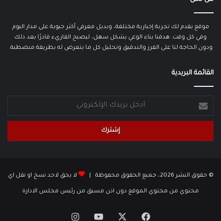
موقع يقدم لك تجربة إخبارية مختلفة، وبديل معرفي أكثر حيوية على مدار اليوم
وفي كل وقت. هدفنا بناء الوعي بشكل سهل، ليصبح القاريء قادرًا بعد ذلك
ودون الحاجة لنا على الفرز والتدقيق وتحليل كل ما يتعرض له بطريقة منضطبة.
القائمة البريدية
أدخل
بريدك
الإلكتروني
© حقوق النشر 2026، جميع الحقوق محفوظة |
لا يحق لاحد نسخ او نقل اي
محتوي من محتوي الموقع دون اذن مسبق من رئيس مجلس الادارة
‫X
فيسبوك
‫YouTube
انستقرام