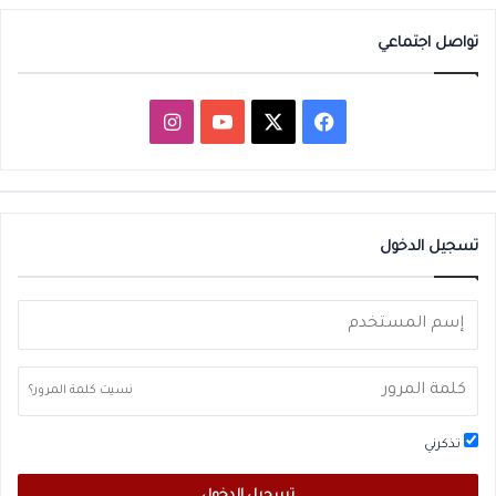
تواصل اجتماعي
‫X
فيسبوك
‫YouTube
انستقرام
تسجيل الدخول
نسيت كلمة المرور؟
تذكرني
تسجيل الدخول