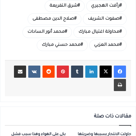
رأفت الهجيري
شرق التفريعة
صفوت الشريف
صلاح الدين مصطفى
محاولة اغتيال مبارك
محمد أنور السادات
محمد العزبي
محمد حسني مبارك
لينكدإن
بينتيريست
مشاركة عبر البريد
طباعة
مقالات ذات صلة
حاولت الانتحار بسببها وضربتها
بكي على الهواء وهذا سبب فشل