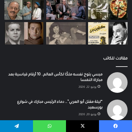
مقالات للكاتب
ميسي يتوج نفسه ملكًا لكأس العالم.. 10 أرقام قياسية بعد
مباراة النمسا
يونيو 22, 2026
“ليلة مقتل أبو العربي”… دماء الرئيس مبارك في شوارع
بورسعيد
يونيو 20, 2026
يسبوك
‫X
واتساب
تيلقرام