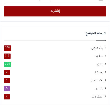
بريدك
الإلكتروني
اقسام الموقع
بث عاجل
338
سلايد
318
الفن
299
سيما
2
بث قديم
1
تقارير
22
المقالات
2