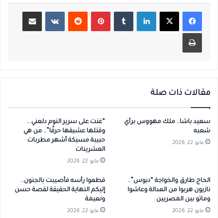
لينكدإن
بينتيريست
مشاركة عبر البريد
طباعة
مقالات ذات صلة
سعيد باشا.. ملك مهووس برأي
“غنت على سرير النوم دلعني ..
شعبه
وقتلها عشيقها حرقًا”.. من هي
حبيبة مسيكة أشهر مطربات
مايو 22, 2026
العشرينات
مايو 22, 2026
الحاج طارق والخواجة “دبوس”..
قطعوا رأسه فأصيبت بالجنون..
نازيون هربوا من العدالة وعاشوا
إليكم النهاية الحقيقة لقصة حسن
وماتو بين المصريين
ونعيمة
مايو 22, 2026
مايو 22, 2026