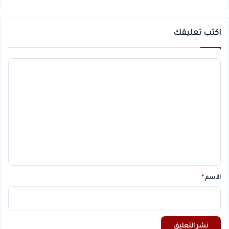
اكتب تعليقك
ا
ل
ت
ع
ل
ي
ق
*
الاسم
*