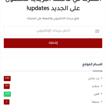
اشترك في قائمتنا البريدية للحصول
على الجديد updates!
ضع بريدك الالكتروني واضغط علي اشتراك
أدخل
بريدك
الإلكتروني
اقسام الموقع
بث عاجل
340
سلايد
317
الفن
298
سيما
2