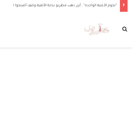
“نجوم الأغنية الواحدة”.. أين ذهب مطربو بداية الألفية وكيف أصبحوا الآن
بحث عن
الق