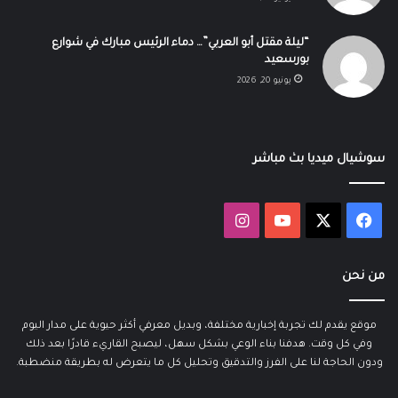
“ليلة مقتل أبو العربي”… دماء الرئيس مبارك في شوارع
بورسعيد
يونيو 20, 2026
سوشيال ميديا بث مباشر
‫X
فيسبوك
‫YouTube
انستقرام
من نحن
موقع يقدم لك تجربة إخبارية مختلفة، وبديل معرفي أكثر حيوية على مدار اليوم
وفي كل وقت. هدفنا بناء الوعي بشكل سهل، ليصبح القاريء قادرًا بعد ذلك
ودون الحاجة لنا على الفرز والتدقيق وتحليل كل ما يتعرض له بطريقة منضطبة.