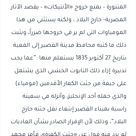
المتنورة – بمنع خروج «الأنتيكات» – يقصد الآثار
المصرية- خارج البلاد ، ولكنه يستثني من هذا
المومياوات التي لم ير في خروجها ضرراً، ويثبت
ذلك ما كتبه محافظ مدينة القصير إلى المعية
بتاريخ 27 أكتوبر 1835 يستعلم منها :”عما يجب
تدبيرة إزاء ذلك التابوت الخشبي الذي يشتمل
على جيفة من جثث الكفار الأقدمين (مومياء)
والذي حمله أحد الإنجليز، وأنزله في سفينة
راسية بميناء القصير إبتغاء نقل جثته خارج
البلاد”، وذلك لأن الإقرار الصادر بشأن العاديات
لم يرد فيه قول عن «جثث الكفرة»، فأمر محمد