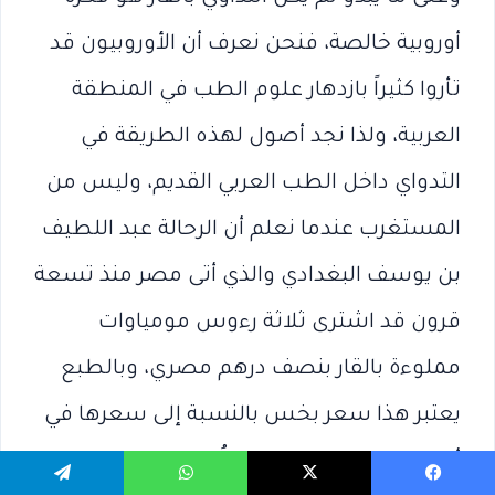
أوروبية خالصة، فنحن نعرف أن الأوروبيون قد
تأروا كثيراً بازدهار علوم الطب في المنطقة
العربية، ولذا نجد أصول لهذه الطريقة في
التدواي داخل الطب العربي القديم، وليس من
المستغرب عندما نعلم أن الرحالة عبد اللطيف
بن يوسف البغدادي والذي أتى مصر منذ تسعة
قرون قد اشترى ثلاثة رءوس مومياوات
مملوءة بالقار بنصف درهم مصري، وبالطبع
يعتبر هذا سعر بخس بالنسبة إلى سعرها في
أوروبا، وقد إعتبره الرجل «لُقطة»!
يسبوك
‫X
واتساب
تيلقرام