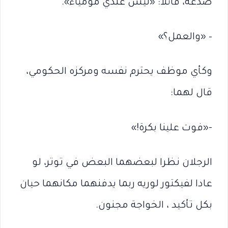
صدغه، قائلا: «ليس عندي مومياء».
– «والعمل؟»
وكأي موظف يحترم نفسه ومركزه الحكومي،
قال لهما:
-«فوت علينا بكرة!»
الرجلان نظرا لبعضهما البعض في توتر، لو
عادا لفيكتور لوريه ربما يدفنهما مكانهما حيان
بكل تأكيد ، الخواجة مجنون.