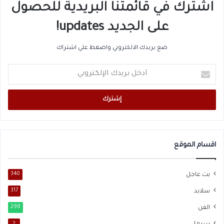
اشترك في قائمتنا البريدية للحصول
على الجديد updates!
ضع بريدك الالكتروني واضغط علي اشتراك
أدخل
بريدك
الإلكتروني
اقسام الموقع
بث عاجل
340
سلايد
317
الفن
298