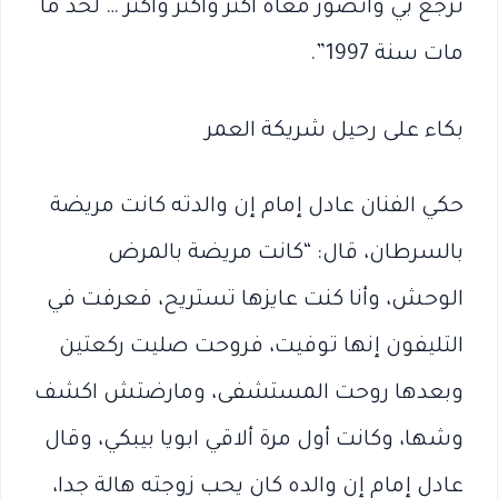
ترجع بي وأتصور معاه اكتر واكتر واكتر … لحد ما
مات سنة 1997”.
بكاء على رحيل شريكة العمر
حكي الفنان عادل إمام إن والدته كانت مريضة
بالسرطان، قال: “كانت مريضة بالمرض
الوحش، وأنا كنت عايزها تستريح، فعرفت في
التليفون إنها توفيت، فروحت صليت ركعتين
وبعدها روحت المستشفى، ومارضتش اكشف
وشها، وكانت أول مرة ألاقي ابويا بيبكي، وقال
عادل إمام إن والده كان يحب زوجته هالة جدا،