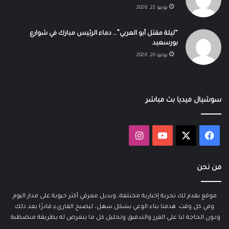
يونيو 22, 2026
“ليلة مقتل أبو العربي”… دماء الرئيس مبارك في شوارع
بورسعيد
يونيو 20, 2026
سوشيال ميديا بث مباشر
‫X
فيسبوك
‫YouTube
انستقرام
من نحن
موقع يقدم لك تجربة إخبارية مختلفة، وبديل معرفي أكثر حيوية على مدار اليوم
وفي كل وقت. هدفنا بناء الوعي بشكل سهل، ليصبح القاريء قادرًا بعد ذلك
ودون الحاجة لنا على الفرز والتدقيق وتحليل كل ما يتعرض له بطريقة منضطبة.