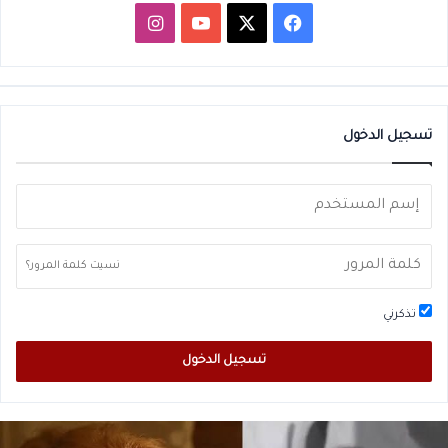
‫X
فيسبوك
‫YouTube
انستقرام
تسجيل الدخول
نسيت كلمة المرور؟
تذكرني
تسجيل الدخول
لم
م