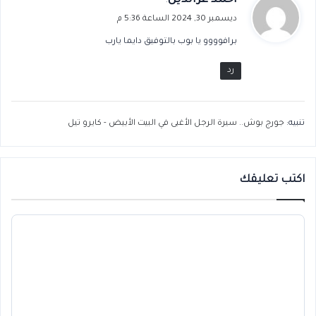
:
ق
ديسمبر 30, 2024 الساعة 5:36 م
و
برافوووو يا بوب بالتوفيق دايما يارب
ل
رد
تنبيه:
جورج بوش.. سيرة الرجل الأغبى في البيت الأبيض - كايرو تيل
اكتب تعليقك
ا
ل
ت
ع
ل