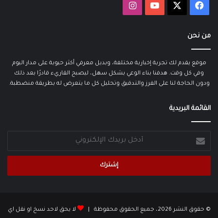
‫X
فيسبوك
‫YouTube
انستقرام
من نحن
موقع يقدم لك تجربة إخبارية مختلفة، وبديل معرفي أكثر حيوية على مدار اليوم
وفي كل وقت. هدفنا بناء الوعي بشكل سهل، ليصبح القاريء قادرًا بعد ذلك
ودون الحاجة لنا على الفرز والتدقيق وتحليل كل ما يتعرض له بطريقة منضطبة.
القائمة البريدية
أدخل
بريدك
الإلكتروني
© حقوق النشر 2026، جميع الحقوق محفوظة |
لا يحق لاحد نسخ او نقل اي