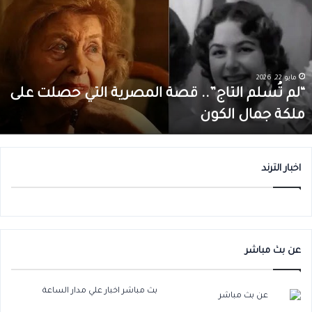
ُسلم
ي
لتاج”..
ن
صة
م
لمصرية
ل
لتي
ا
صلت
0
مايو 22, 2026
لى
أ
“لم تُسلم التاج”.. قصة المصرية التي حصلت على
لكة
ق
ملكة جمال الكون
مال
ب
لكون
م
ا
اخبار الترند
عن بث مباشر
بث مباشر اخبار علي مدار الساعة