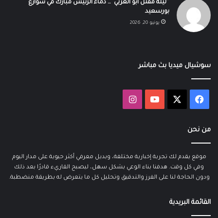
“ليلة مقتل أبو العربي”… دماء الرئيس مبارك في شوارع
بورسعيد
يونيو 20, 2026
سوشيال ميديا بث مباشر
‫X
فيسبوك
‫YouTube
انستقرام
من نحن
موقع يقدم لك تجربة إخبارية مختلفة، وبديل معرفي أكثر حيوية على مدار اليوم
وفي كل وقت. هدفنا بناء الوعي بشكل سهل، ليصبح القاريء قادرًا بعد ذلك
ودون الحاجة لنا على الفرز والتدقيق وتحليل كل ما يتعرض له بطريقة منضطبة.
القائمة البريدية