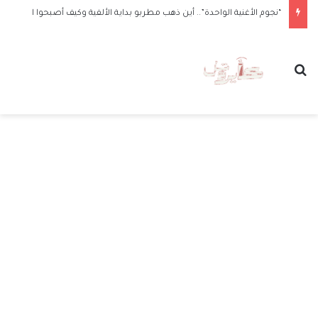
“نجوم الأغنية الواحدة”.. أين ذهب مطربو بداية الألفية وكيف أصبحوا الآن
بحث عن
الق