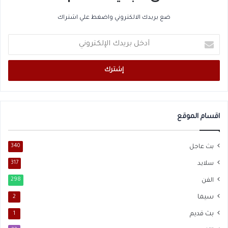
ضع بريدك الالكتروني واضغط علي اشتراك
أدخل
بريدك
الإلكتروني
اقسام الموقع
بث عاجل
340
سلايد
317
الفن
298
سيما
2
بث قديم
1