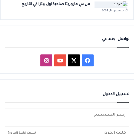
من هي مارجريتا صاحبة اول بيتزا في التاريخ
ديسمبر 14, 2024
تواصل اجتماعي
‫X
فيسبوك
‫YouTube
انستقرام
تسجيل الدخول
نسيت كلمة المرور؟