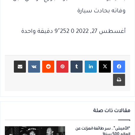
وفاته بحادث سيارة
أغسطس 27, 2022 0 9٬252 دقيقة واحدة
لينكدإن
بينتيريست
مشاركة عبر البريد
طباعة
مقالات ذات صلة
“الأميش”.. سر طائفة انعزلت عن
العالم 500 سنة!