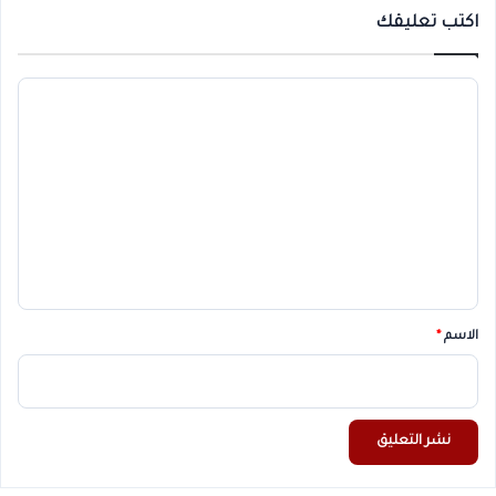
اكتب تعليقك
ا
ل
ت
ع
ل
ي
ق
*
الاسم
*