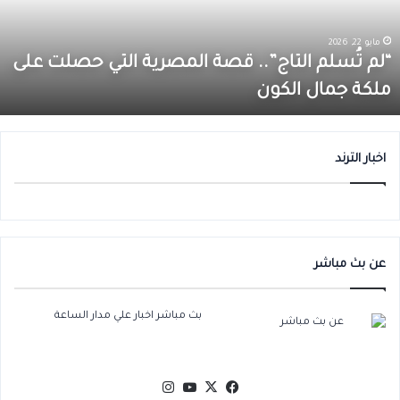
لمصرية
ل
لتي
ا
صلت
0
مايو 22, 2026
لى
أ
“لم تُسلم التاج”.. قصة المصرية التي حصلت على
لكة
ق
ملكة جمال الكون
مال
ب
لكون
م
ا
اخبار الترند
عن بث مباشر
بث مباشر اخبار علي مدار الساعة
‫X
فيسبوك
‫YouTube
انستقرام