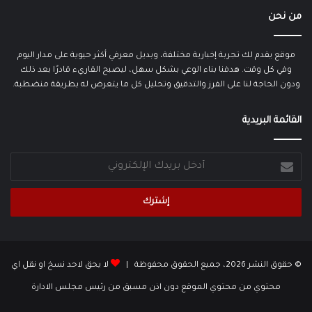
من نحن
موقع يقدم لك تجربة إخبارية مختلفة، وبديل معرفي أكثر حيوية على مدار اليوم
وفي كل وقت. هدفنا بناء الوعي بشكل سهل، ليصبح القاريء قادرًا بعد ذلك
ودون الحاجة لنا على الفرز والتدقيق وتحليل كل ما يتعرض له بطريقة منضطبة.
القائمة البريدية
أدخل
بريدك
الإلكتروني
© حقوق النشر 2026، جميع الحقوق محفوظة |
لا يحق لاحد نسخ او نقل اي
محتوي من محتوي الموقع دون اذن مسبق من رئيس مجلس الادارة