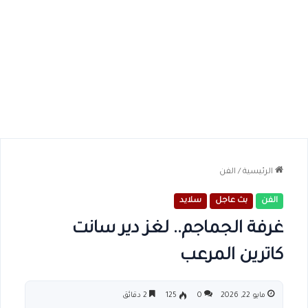
الرئيسية
/
الفن
الفن
بث عاجل
سلايد
غرفة الجماجم.. لغز دير سانت
كاترين المرعب
مايو 22, 2026
0
125
2 دقائق