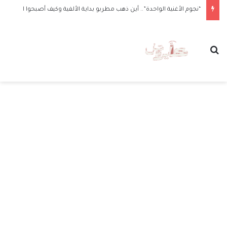
“نجوم الأغنية الواحدة”.. أين ذهب مطربو بداية الألفية وكيف أصبحوا الآن
بحث عن
الق