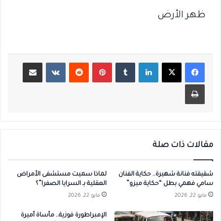
ظهر الأرض
لينكدإن
بينتيريست
مشاركة عبر البريد
طباعة
مقالات ذات صلة
شقيقته فنانة شهيرة.. حكاية الفنان
لماذا سميت مستشفى الأمراض
سامي فهمي بطل “حكاية ميزو”
العقلية بـ السرايا الصفرا”؟
مايو 22, 2026
مايو 22, 2026
الإمبراطورة فوزية.. مأساة أميرة