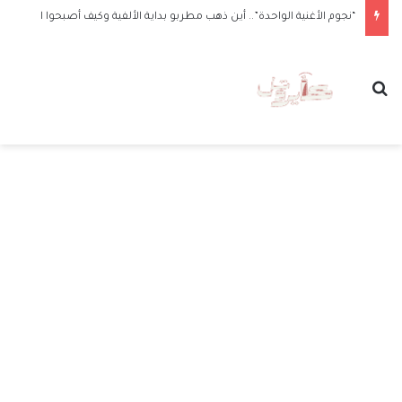
“نجوم الأغنية الواحدة”.. أين ذهب مطربو بداية الألفية وكيف أصبحوا الآن
بحث عن
الق