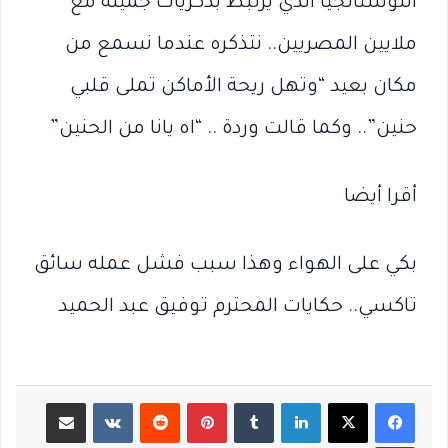
النوستالجيا الذي يرتبط بذكريات جميلة مع
ملايين المصريين.. نتذكره عندما نسمع من
مكان بعيد “وتهل ريحة الأماكن تملى قلبي
حنين”.. وكما قالت وردة .. “اه يانا من الحنين”
أقرا أيضا
بكي على الهواء وهذا سبب فشل عمله سائق
تاكسي.. حكايات المحترم توفيق عبد الحميد
لينكدإن
بينتيريست
مشاركة عبر البريد
طباعة