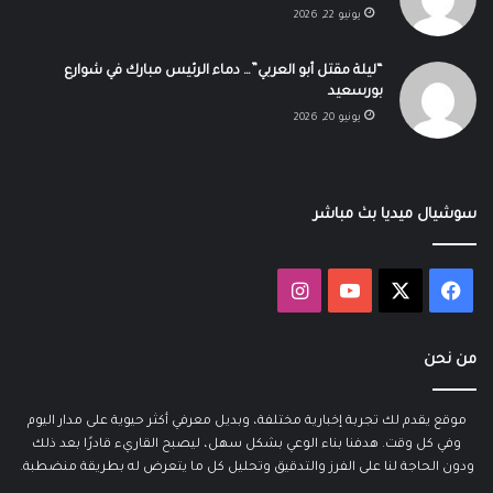
يونيو 22, 2026
“ليلة مقتل أبو العربي”… دماء الرئيس مبارك في شوارع
بورسعيد
يونيو 20, 2026
سوشيال ميديا بث مباشر
‫X
فيسبوك
‫YouTube
انستقرام
من نحن
موقع يقدم لك تجربة إخبارية مختلفة، وبديل معرفي أكثر حيوية على مدار اليوم
وفي كل وقت. هدفنا بناء الوعي بشكل سهل، ليصبح القاريء قادرًا بعد ذلك
ودون الحاجة لنا على الفرز والتدقيق وتحليل كل ما يتعرض له بطريقة منضطبة.