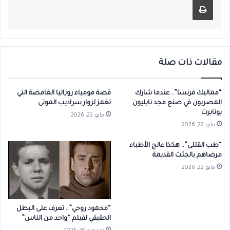
مقالات ذات صلة
“مماليك فرنسا”.. عندما شارك
قصة مومياء روزاليا الغامضة التي
المصريون في صنع مجد نابليون
تغمز لزوار سراديب الموتى
بونابرت
مايو 22, 2026
مايو 22, 2026
“طب القتلى”.. هكذا عالج الأطباء
مرضاهم بالجثث القديمة
مايو 22, 2026
“محمود روحي”.. تعرف على البطل
الحقيقي لفيلم “واحد من الناس”