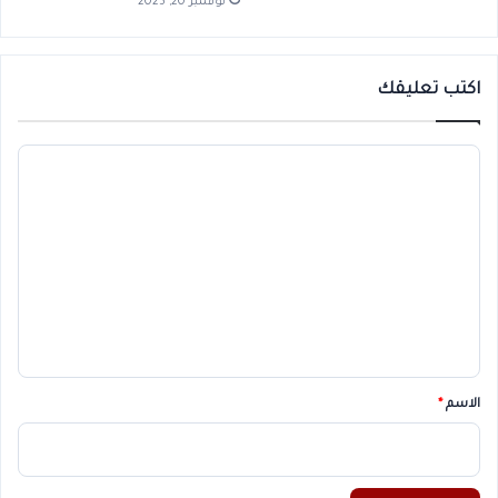
نوفمبر 20, 2025
اكتب تعليقك
ا
ل
ت
ع
ل
ي
ق
*
الاسم
*