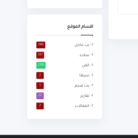
اقسام الموقع
بث عاجل
340
سلايد
317
الفن
298
سيما
2
بث قديم
1
تقارير
22
المقالات
2