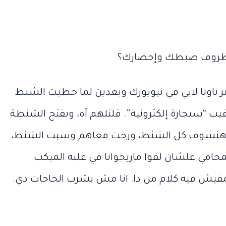
ي ظروف ضبطك وإحضارك؟
تر ناونا لابي في نيويورك وبعدين لما حطيت الشنط
يب “سيجارة إلكترونية”. قلتلهم آه، وبفتح الشنطة
مايو 22, 2026
“نجوم الأغ
نا هنشوف كل الشنط، ورحت معاهم وسبت الشنط،
يونيو 12, 2026
“ماتت أختها
الواحدة”.. 
“ماتت
“نجوم
محامي علشان لقوا ماريجوانا في علبة الميكب
أختها
الأغنية
و
أمامه”.. حكاية
ذهب مطر
أمامه”..
الواحدة”..
مفيش فيه كلام من دا. انا مش بشرب الحاجات دي.
حكاية
أين
ء
خناقة مديحة
بداية الألف
خناقة
ذهب
مديحة
مطربو
 في
سالم
سالم ووالدها
بداية
وكيف أصب