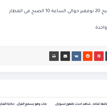
ووالدها
الألفية
الحاج
وكيف
يد
الحاج الليثي
الآن
 المطار
الليثي
أصبحوا
الآن
بينتيريست
مشاركة عبر البريد
طباعة
كلها تماما… شاهد احدث ظهور لسوزان
مات وهو يسمع القرآن.. حكاية الفنان