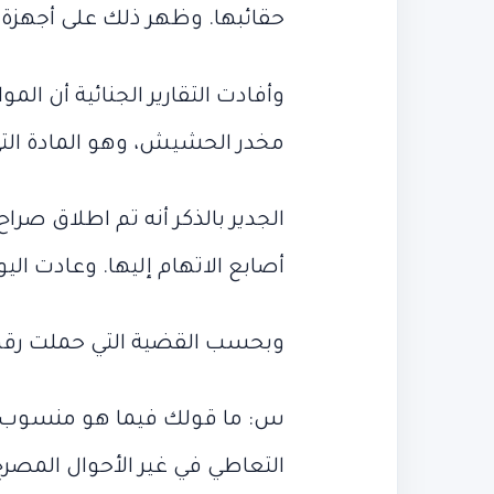
حقائبها. وظهر ذلك على أجهزة
وأفادت التقارير الجنائية أن الم
مخدر الحشيش، وهو المادة الت
أصابع الاتهام إليها. وعادت اليوم
وبحسب القضية التي حملت رقم 19162 لسنة 2022 جاءت أقوال منة شلبي كال
س: ما قولك فيما هو منسوب إ
التعاطي في غير الأحوال المصرح 