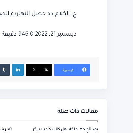
أرقام
في
قياسية
شوارع
مباراة النمسا
شوارع بورسع
ج: الكلام ده حصل النهاردة الصبح 20 نوفمبر حوالي الساعة 10 الصبح في
بعد
بورسعيد
مباراة
النمسا
ديسمبر 21, 2022 0 946 دقيقة واحدة
لينكدإن
فيسبوك
‫X
مقالات ذات صلة
بعد تتويجها ملكة.. هل كانت كاميلا باركر
تغير ش