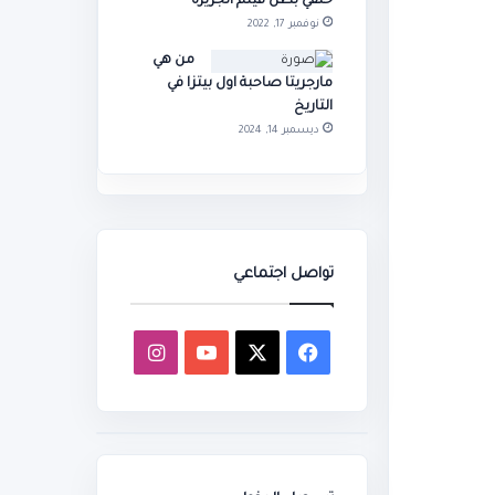
حنفي بطل فيلم الجزيرة
نوفمبر 17, 2022
من هي
مارجريتا صاحبة اول بيتزا في
التاريخ
ديسمبر 14, 2024
تواصل اجتماعي
‫X
فيسبوك
‫YouTube
انستقرام