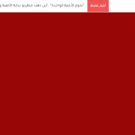
“نجوم الأغنية الواحدة”.. أين ذهب مطربو بداية الألفية 
أخبار عاجلة