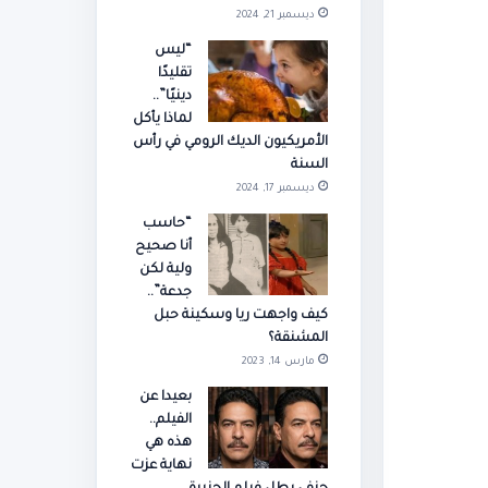
ديسمبر 21, 2024
“ليس
تقليدًا
دينيًا”..
لماذا يأكل
الأمريكيون الديك الرومي في رأس
السنة
ديسمبر 17, 2024
“حاسب
أنا صحيح
ولية لكن
جدعة”..
كيف واجهت ريا وسكينة حبل
المشنقة؟
مارس 14, 2023
بعيدا عن
الفيلم..
هذه هي
نهاية عزت