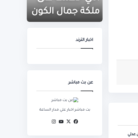
على
أرقام
ملكة
قياسية
ملكة جمال الكون
مباراة
جمال
بعد
الكون
مباراة
النمسا
اخبار الترند
عن بث مباشر
بث مباشر اخبار علي مدار الساعة
‫X
فيسبوك
‫YouTube
انستقرام
 عدلي