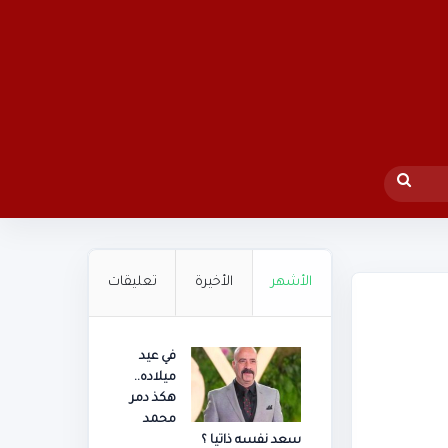
بحث
عن
الأشهر
الأخيرة
تعليقات
في عيد
ميلاده..
هكذ دمر
محمد
سعد نفسه ذاتيا ؟