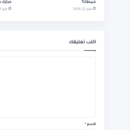
شيطانًا؟
مبارك ب
مايو 22, 2026
مايو 22, 2026
اكتب تعليقك
ا
ل
ت
ع
ل
ي
ق
*
الاسم
*