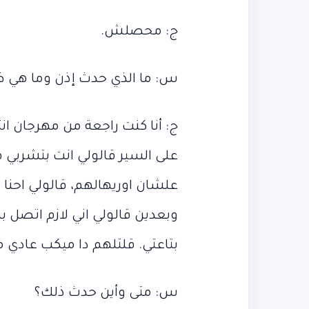
ج: محصلش.
س: ما الذي حدث إذن وما ه
ج: أنا كنت راجعة من مهرجان ان
على السير قالولي انت بتشربي ف
علشان اوريهالهم، قالولي اح
يونيو 22, 2026
ميسي يتوج
ميسي
“ليلة
وبعدين قالولي اني لازم اتصل ب
يتوج
مقتل
يونيو 20, 2026
نفسه ملكًا
“ليلة مقتل أب
نفسه
أبو
بتاعتي. قلتلهم دا ميكب عادي 
ملكًا
العربي”…
لكأس العالم.. 10
العربي”… دما
لكأس
دماء
العالم..
الرئيس
س: متى وأين حدث ذلك؟
10
أرقام قياسية بعد
مبارك
الرئيس مبارك