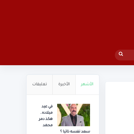
بحث
عن
الأشهر
الأخيرة
تعليقات
في عيد
ميلاده..
هكذ دمر
محمد
سعد نفسه ذاتيا ؟