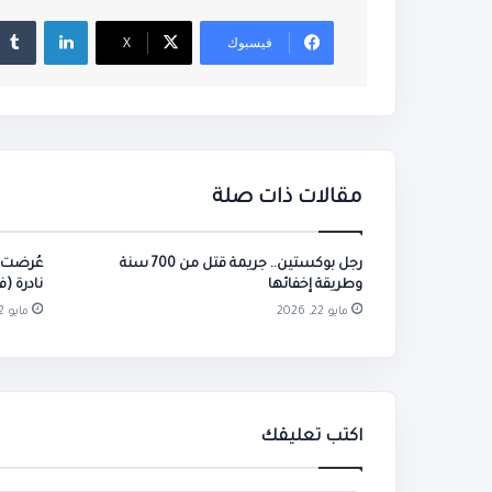
لينكدإن
فيسبوك
‫X
مقالات ذات صلة
رجل بوكستين.. جريمة قتل من 700 سنة
وطريقة إخفائها
نادرة (ف
مايو 22, 2026
مايو 22, 2026
اكتب تعليقك