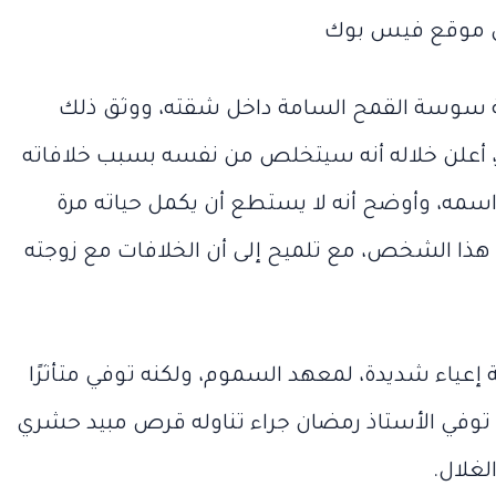
لى موقع فيس بوك
بة سوسة القمح السامة داخل شقته، ووثق ذلك
 أعلن خلاله أنه سيتخلص من نفسه بسبب خلافاته
مه، وأوضح أنه لا يستطع أن يكمل حياته مرة
هذا الشخص، مع تلميح إلى أن الخلافات مع زوجته
مايو 22, 2026
“نجوم الأغ
يونيو 12, 2026
“ماتت أختها
الواحدة”.. 
“ماتت
“نجوم
أختها
الأغنية
إعياء شديدة، لمعهد السموم، ولكنه توفي متأثرًا
و
أمامه”.. حكاية
ذهب مطر
أمامه”..
الواحدة”..
حكاية
أين
، توفي الأستاذ رمضان جراء تناوله قرص مبيد حشري
ء
خناقة مديحة
بداية الألف
خناقة
ذهب
مديحة
مطربو
غلال.
 في
سالم
سالم ووالدها
بداية
وكيف أصب