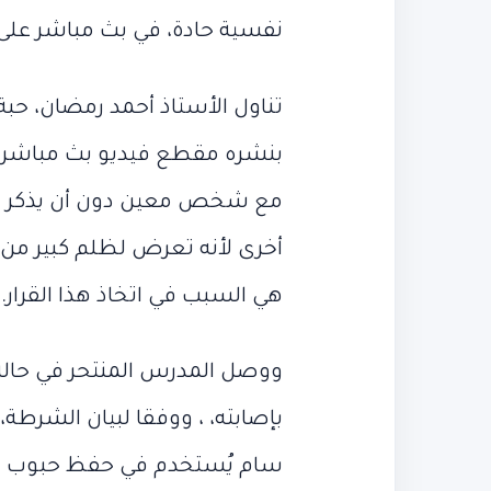
نفسية حادة، في بث مباشر ع
تناول الأستاذ أحمد رمضان، ح
بنشره مقطع فيديو بث مباشر،
مع شخص معين دون أن يذكر اس
أخرى لأنه تعرض لظلم كبير من 
هي السبب في اتخاذ هذا القرار.
يونيو 22, 2026
ميسي يتوج
ميسي
“ليلة
يتوج
مقتل
يونيو 20, 2026
ووصل المدرس المنتحر في حالة 
نفسه ملكًا
“ليلة مقتل أب
نفسه
أبو
ملكًا
العربي”…
بإصابته، ، ووفقا لبيان الشرطة
لكأس العالم.. 10
العربي”… دما
لكأس
دماء
العالم..
الرئيس
سام يُستخدم في حفظ حبوب ال
10
أرقام قياسية بعد
مبارك
الرئيس مبارك