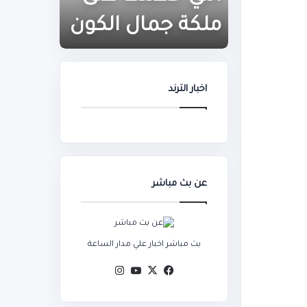
على
أرقام
ملكة
قياسية
ملكة جمال الكون
مباراة
جمال
بعد
الكون
مباراة
النمسا
اخبار الترند
عن بث مباشر
بث مباشر اخبار علي مدار الساعة
‫X
فيسبوك
‫YouTube
انستقرام