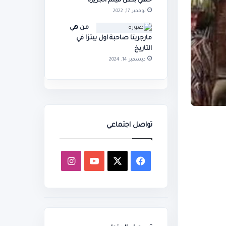
حنفي بطل فيلم الجزيرة
نوفمبر 17, 2022
من هي
مارجريتا صاحبة اول بيتزا في
التاريخ
ديسمبر 14, 2024
تواصل اجتماعي
‫X
فيسبوك
‫YouTube
انستقرام