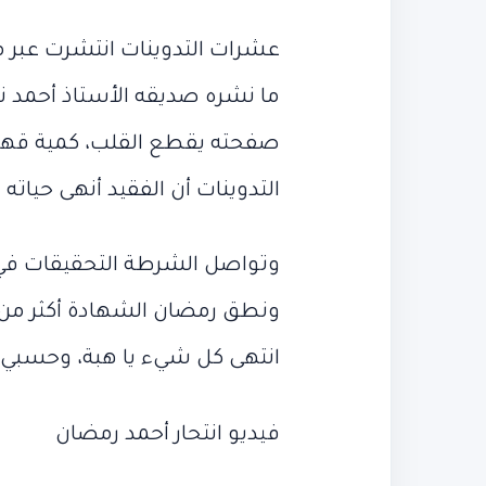
أرقام
في
قياسية
شوارع
مباراة النمسا
شوارع بورسع
عشرات التدوينات انتشرت عبر مو
بعد
بورسعيد
مباراة
ما نشره صديقه الأستاذ أحمد ناج
النمسا
صفحته يقطع القلب، كمية قهر
التدوينات أن الفقيد أنهى حيات
وتواصل الشرطة التحقيقات في ا
ونطق رمضان الشهادة أكثر من م
انتهى كل شيء يا هبة، وحسبي ا
فيديو انتحار أحمد رمضان