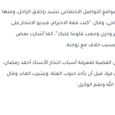
ووالدها
الألفية
الحاج
وكيف
يد
الحاج الليثي
الآن
اقع التواصل الاجتماعي تشيد بإخلاق الراحل، ومنها
الليثي
أصبحوا
الآن
ي، وقال: “كنت قمة الاحترام، فيديو الانتحار على
 وحزن وجعت قلوبنا عليك”، كما أشارت بعض
ه بسبب خلاف مع زوجته.
لقضية لمعرفة أسباب انتحار الأستاذ أحمد رمضان،
رة، قبل أن يأخذ حبوب الغلة، ويشرب الماء، وقال
لله ونعم الوكيل.