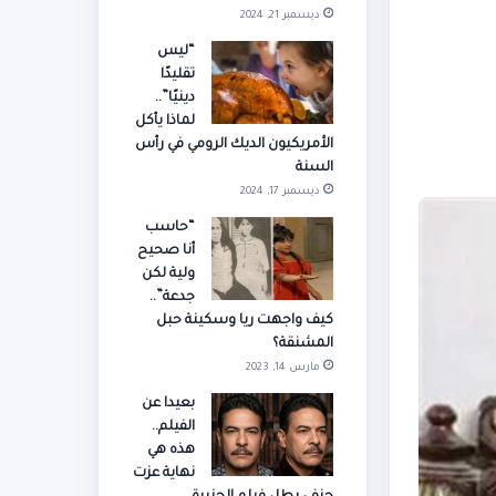
ديسمبر 21, 2024
“ليس
تقليدًا
دينيًا”..
لماذا يأكل
الأمريكيون الديك الرومي في رأس
السنة
ديسمبر 17, 2024
“حاسب
أنا صحيح
ولية لكن
جدعة”..
كيف واجهت ريا وسكينة حبل
المشنقة؟
مارس 14, 2023
بعيدا عن
الفيلم..
هذه هي
نهاية عزت