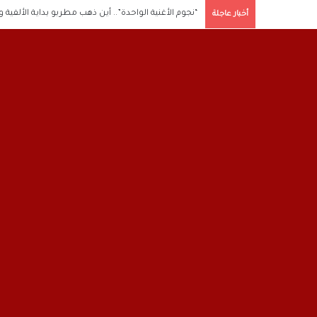
“نجوم الأغنية الواحدة”.. أين ذهب مطربو بداية الألفية 
أخبار عاجلة