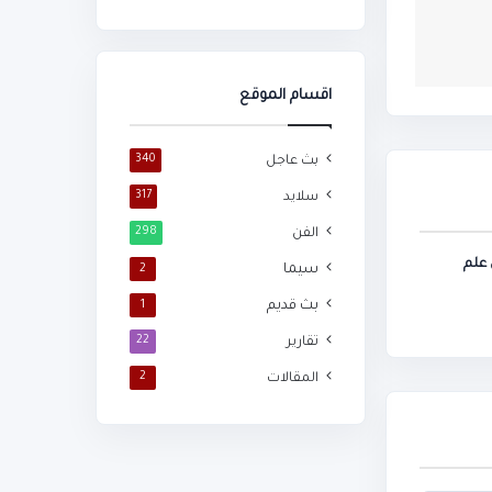
اقسام الموقع
بث عاجل
340
سلايد
317
الفن
298
 علم
سيما
2
بث قديم
1
تقارير
22
المقالات
2