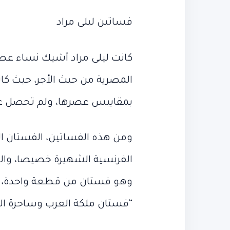
أرقام
في
قياسية
شوارع
مباراة النمسا
شوارع بورسع
فساتين ليلى مراد
بعد
بورسعيد
مباراة
النمسا
كانت ليلى مراد أشيك نساء عصر
بمقاييس عصرها، ولم تحصل عليه
ومن هذه الفساتين، الفستان ال
وهو فستان من قطعة واحدة، وأه
“فستان ملكة العرب وساحرة ال