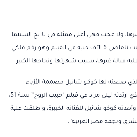
ووالدها
الألفية
الحاج
وكيف
يد
الحاج الليثي
الآن
الليثي
أصبحوا
الآن
ها، ولا عجب فهي أغلى ممثلة في تاريخ السينما
المصرية من حيث الأجر، حيث كانت تتقاضي 6 الآف جنيه في الفيلم وهو رقم فلكي
 فنانة غيرها، بسبب شهرتها ونجاحها الكبير.
ذي صنعته لها كوكو شانيل مصممة الأزياء
الفرنسية الشهيرة خصيصا، والذي ارتدته ليلى مراد في فيلم “حبيب الروح” سنة 51،
دته كوكو شانيل للفنانه الكبيرة، واطلقت علية
شرق ونجمة مصر العربية”.