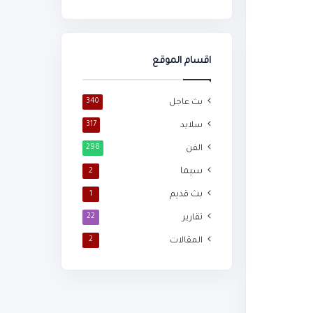
اقسام الموقع
بث عاجل
340
سلايد
317
الفن
298
سيما
2
بث قديم
1
تقارير
22
المقالات
2