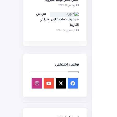
حنفي بطل فيلم الجزيرة
نوفمبر 17, 2022
من هي
مارجريتا صاحبة اول بيتزا في
التاريخ
ديسمبر 14, 2024
تواصل اجتماعي
‫X
فيسبوك
‫YouTube
انستقرام