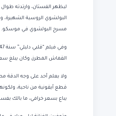
ليظهر الفستان، وارتدته طوال
البولشوي الروسية الشهيرة، وه
مسرح البولشوي في موسكو.
القماش المطرز، وكان يبلغ سعره 80 جنيهًا للمتر ال
ولا يعلم أحد على وجه الدقة مص
قطع أيقونية من ناحية، ولكون
يباع بسعر خرافي، ما بالك بف