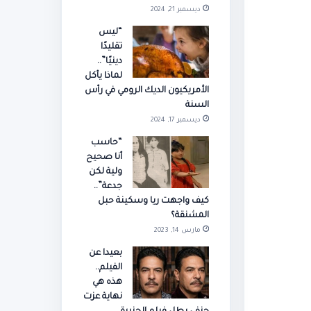
ديسمبر 21, 2024
“ليس
تقليدًا
دينيًا”..
لماذا يأكل
الأمريكيون الديك الرومي في رأس
السنة
ديسمبر 17, 2024
“حاسب
أنا صحيح
ولية لكن
جدعة”..
كيف واجهت ريا وسكينة حبل
المشنقة؟
مارس 14, 2023
بعيدا عن
الفيلم..
هذه هي
نهاية عزت