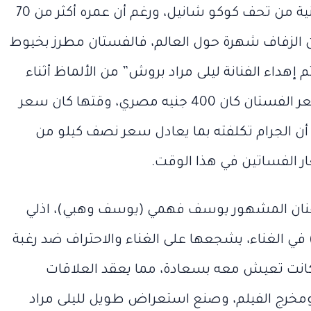
الفستان قطعة نادرة وتحفة فنية من تحف كوكو شانيل، ورغم أن عمره أكثر من 70
تين الزفاف شهرة حول العالم، فالفستان مطرز بخيوط
إهداء الفنانة ليلى مراد بروش” من الألماظ أثناء
تسلمها الفستان، ويقال إن سعر الفستان كان 400 جنيه مصري، وقتها كان سعر
 فقط، أي أن الجرام تكلفته بما يعادل سعر نصف كيلو من
ر الفساتين في هذا الوقت.
لفنان المشهور يوسف فهمي (يوسف وهبي)، اذلي
في الغناء، يشجعها على الغناء والاحتراف ضد رغبة
 كانت تعيش معه بسعادة، مما يعقد العلاقات
ومخرج الفيلم، وصنع استعراض طويل لليلى مراد