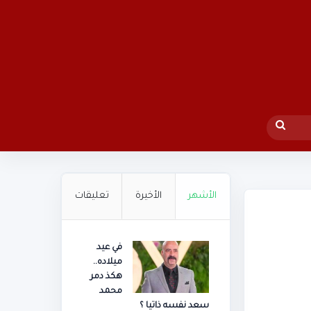
بحث
عن
الأشهر
الأخيرة
تعليقات
في عيد
ميلاده..
هكذ دمر
محمد
سعد نفسه ذاتيا ؟