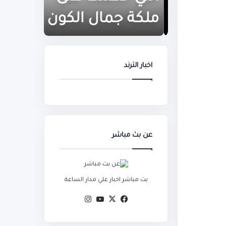
على
أرقام
ملكة
قياسية
ملكة جمال الكون
مباراة
جمال
بعد
الكون
مباراة
النمسا
اخبار الترند
عن بث مباشر
بث مباشر اخبار علي مدار الساعة
‫X
فيسبوك
‫YouTube
انستقرام