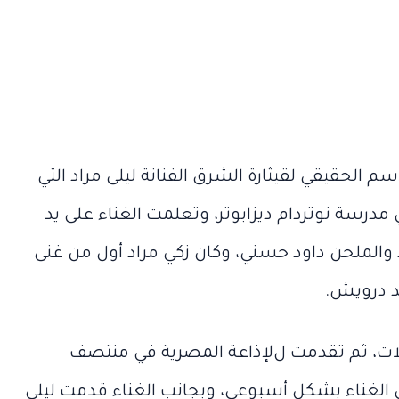
سم الحقيقي لقيثارة الشرق الفنانة ليلى مراد التي
1، ودرست في مدرسة نوتردام ديزابوتر، وتعلمت الغناء على يد
 والملحن داود حسني، وكان زكي مراد أول من غنى
د درويش.
لات، ثم تقدمت لﻹذاعة المصرية في منتصف
 الغناء بشكل أسبوعي، وبجانب الغناء قدمت ليلى