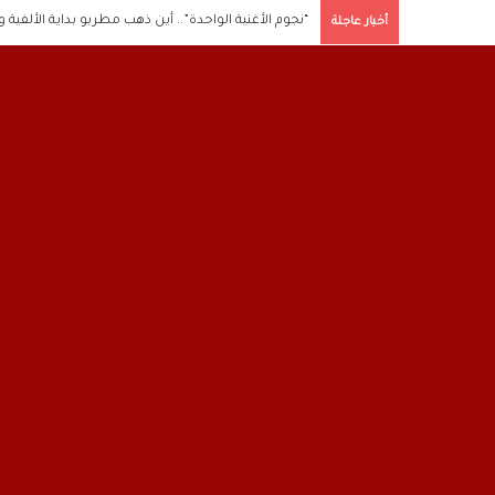
“نجوم الأغنية الواحدة”.. أين ذهب مطربو بداية الألفية 
أخبار عاجلة