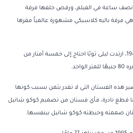
 نصف ساعة في الفيلم، ورقص خلفها فرقة
ي فرقة باليه كلاسيكي مشهورة عالمياً مقرها
وفي فيلم “قلبي دليلي” سنة 1947، ارتدت ليلى ثوبًا احتاج إلى خمسة أمتار من
واحد.
ير هذه الفستان التي لا تقدر بثمن بسبب كونها
ها قطع نادرة، فأي فستان من تصميم كوكو شانيل
ستان صممته وخيطته كوكو شانيل بينفسها.