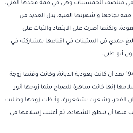
ًا في منتصف الخمسينات وهى في قمة مجدها الفني،
قمة نجاحها و شهرتها الفنية، بذل العديد من
ودة، ولكنها أصرت على الابتعاد والثبات على
ليغ حمدي فى الستينات في اقناعها بمشاركته في
ون أبو ظبي.
مايو 22, 2026
اعتنقت ليلى الإسلام في عام 1947 بعد أن كانت يهودية الديانة، وكانت وقتها زوجة
“نجوم الأغ
يونيو 12, 2026
امها إنها كانت ساهرة للصباح بينما زوجها أنور
“ماتت أختها
الواحدة”.. 
“ماتت
“نجوم
أختها
الأغنية
 الفجر، وشعرت بشقعريرة، وأيظت زوجها وطلبت
و
أمامه”.. حكاية
ذهب مطر
أمامه”..
الواحدة”..
حكاية
أين
ب منها أن تنطق الشهادة، ثم أعلنت إسلامها في
ء
خناقة مديحة
بداية الألف
خناقة
ذهب
مديحة
مطربو
 في
سالم
سالم ووالدها
بداية
وكيف أصب