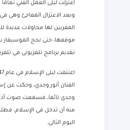
اعتزلت ليلى العمل الفني تمام
وبعد الاعتزال المفاجئ وهي في 
المقربين لها محاولات عديدة للع
موقفها، حتى نجح الموسيقار ب
تقديم برنامج تلفزيوني في تلفزي
يونيو 22, 2026
الفنان أنور وجدي، وحكت عن إسل
ميسي يتوج
ميسي
“ليلة
يتوج
مقتل
يونيو 20, 2026
وجدي نائما، فسمعت صوت آذان
نفسه ملكًا
“ليلة مقتل أب
نفسه
أبو
ملكًا
العربي”…
منه أن تدخل في الإسلام، فطل
لكأس العالم.. 10
العربي”… دما
لكأس
دماء
العالم..
الرئيس
اليوم التالي.
10
أرقام قياسية بعد
مبارك
الرئيس مبارك