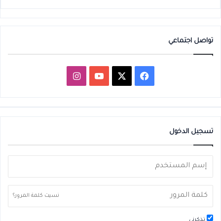
تواصل اجتماعي
‫X
فيسبوك
‫YouTube
انستقرام
تسجيل الدخول
نسيت كلمة المرور؟
تذكرني