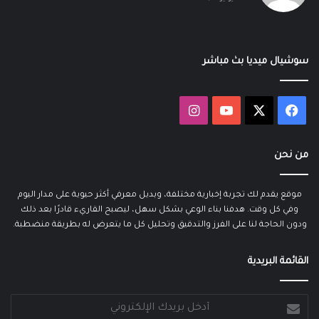
سوشيال ميديا بث مباشر
‫X
فيسبوك
‫YouTube
انستقرام
من نحن
موقع يقدم لك تجربة إخبارية مختلفة، وبديل معرفي أكثر حيوية على مدار اليوم
وفي كل وقت. هدفنا بناء الوعي بشكل سهل، ليصبح القاريء قادرًا بعد ذلك
ودون الحاجة لنا على الفرز والتدقيق وتحليل كل ما يتعرض له بطريقة منضطبة.
القائمة البريدية
أدخل
بريدك