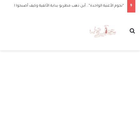
“نجوم الأغنية الواحدة”.. أين ذهب مطربو بداية الألفية وكيف أصبحوا الآن
بحث عن
الق