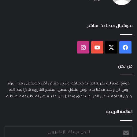
سوشيال ميديا بث مباشر
‫X
فيسبوك
‫YouTube
انستقرام
من نحن
موقع يقدم لك تجربة إخبارية مختلفة، وبديل معرفي أكثر حيوية على مدار اليوم
وفي كل وقت. هدفنا بناء الوعي بشكل سهل، ليصبح القاريء قادرًا بعد ذلك
ودون الحاجة لنا على الفرز والتدقيق وتحليل كل ما يتعرض له بطريقة منضطبة.
القائمة البريدية
أدخل
بريدك