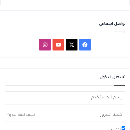
تواصل اجتماعي
‫X
فيسبوك
‫YouTube
انستقرام
تسجيل الدخول
نسيت كلمة المرور؟
تذكرني