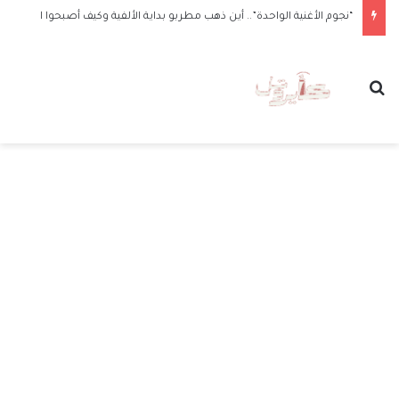
“نجوم الأغنية الواحدة”.. أين ذهب مطربو بداية الألفية وكيف أصبحوا الآن
بحث عن
الق