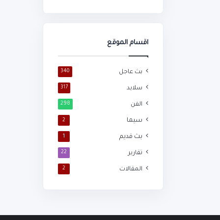
اقسام الموقع
بث عاجل
340
سلايد
317
الفن
298
سيما
2
بث قديم
1
تقارير
22
المقالات
2