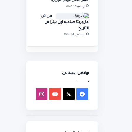
حنفي بطل فيلم الجزيرة
نوفمبر 17, 2022
من هي
مارجريتا صاحبة اول بيتزا في
التاريخ
ديسمبر 14, 2024
تواصل اجتماعي
‫X
فيسبوك
‫YouTube
انستقرام