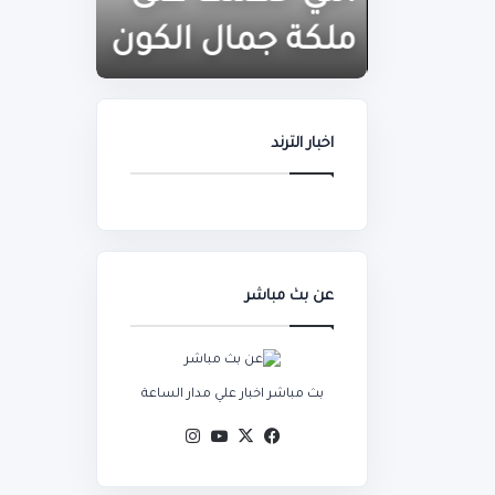
على
أرقام
ملكة
قياسية
ملكة جمال الكون
مباراة
جمال
بعد
الكون
مباراة
النمسا
اخبار الترند
عن بث مباشر
بث مباشر اخبار علي مدار الساعة
‫X
فيسبوك
‫YouTube
انستقرام