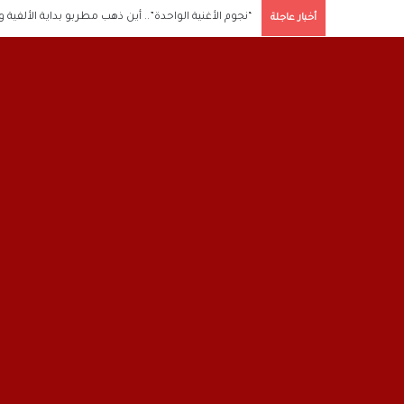
“نجوم الأغنية الواحدة”.. أين ذهب مطربو بداية الألفية 
أخبار عاجلة