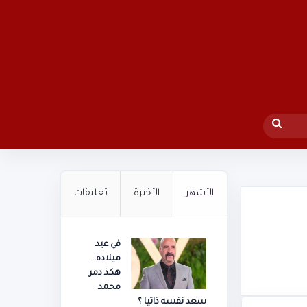
بحث
عن
الأشهر
الأخيرة
تعليقات
في عيد
ميلاده..
هكذ دمر
محمد
سعد نفسه ذاتيا ؟