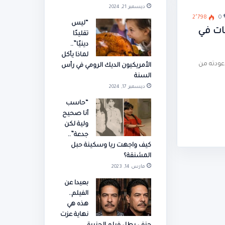
ديسمبر 21, 2024
2٬798
0
“ليس
ات في
تقليدًا
دينيًا”..
لماذا يأكل
عودته من
الأمريكيون الديك الرومي في رأس
السنة
ديسمبر 17, 2024
“حاسب
أنا صحيح
ولية لكن
جدعة”..
كيف واجهت ريا وسكينة حبل
المشنقة؟
مارس 14, 2023
بعيدا عن
الفيلم..
هذه هي
نهاية عزت