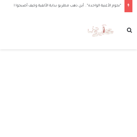
“نجوم الأغنية الواحدة”.. أين ذهب مطربو بداية الألفية وكيف أصبحوا الآن
بحث عن
الق