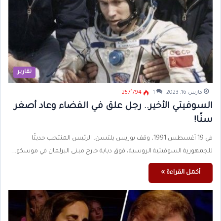
تقارير
مارس 16, 2023
1
257٬794
السوفيتي الأخير.. رجل علق في الفضاء وعاد أصغر
سنًا!
في 19 أغسطس 1991، وقف بوريس يلتسن، الرئيس المنتخب حديثًا
للجمهورية السوفيتية الروسية، فوق دبابة خارج مبنى البرلمان في موسكو.…
أكمل القراءة »