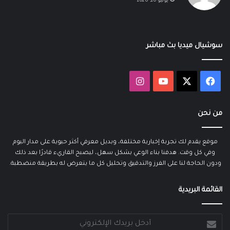
يونيو 20, 2026
سوشيال ميديا بث مباشر
‫X
فيسبوك
‫YouTube
انستقرام
من نحن
موقع يقدم لك تجربة إخبارية مختلفة، وبديل معرفي أكثر حيوية على مدار اليوم
وفي كل وقت. هدفنا بناء الوعي بشكل سهل، ليصبح القاريء قادرًا بعد ذلك
ودون الحاجة لنا على الفرز والتدقيق وتحليل كل ما يتعرض له بطريقة منضطبة.
القائمة البريدية
أدخل
بريدك