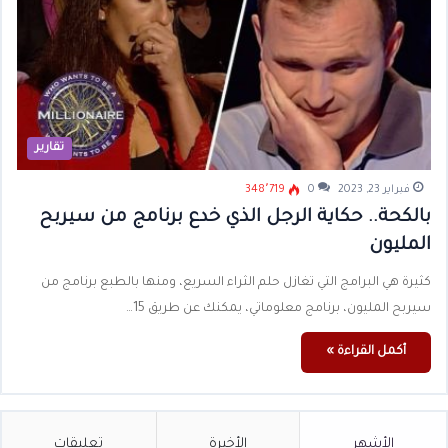
تقارير
فبراير 23, 2023
0
348٬719
بالكحة.. حكاية الرجل الذي خدع برنامج من سيربح
المليون
كثيرة هي البرامج التي تغازل حلم الثراء السريع، ومنها بالطبع برنامج من
سيربح المليون، برنامج معلوماتي، يمكنك عن طريق 15…
أكمل القراءة »
الأشهر
الأخيرة
تعليقات