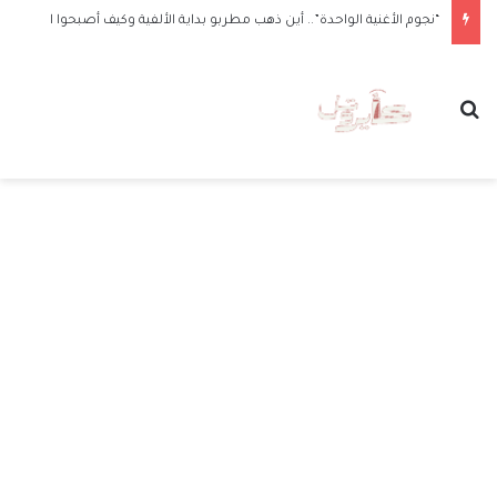
“نجوم الأغنية الواحدة”.. أين ذهب مطربو بداية الألفية وكيف أصبحوا الآن
بحث عن
الق