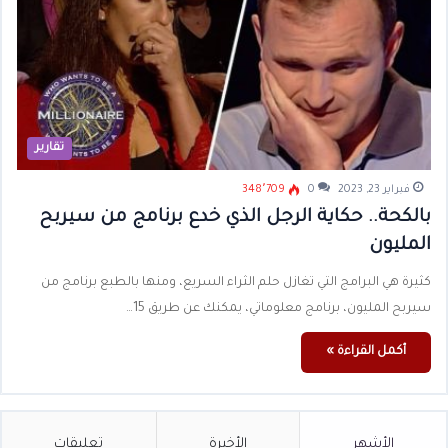
تقارير
فبراير 23, 2023
0
348٬709
بالكحة.. حكاية الرجل الذي خدع برنامج من سيربح
المليون
كثيرة هي البرامج التي تغازل حلم الثراء السريع، ومنها بالطبع برنامج من
سيربح المليون، برنامج معلوماتي، يمكنك عن طريق 15…
أكمل القراءة »
الأشهر
الأخيرة
تعليقات