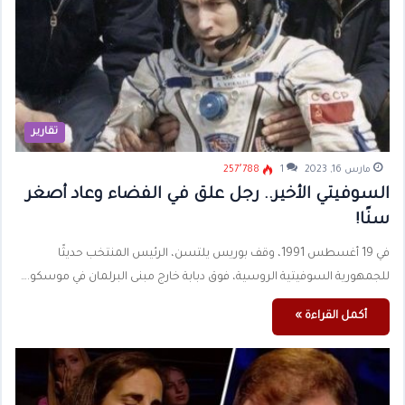
تقارير
مارس 16, 2023
1
257٬788
السوفيتي الأخير.. رجل علق في الفضاء وعاد أصغر
سنًا!
في 19 أغسطس 1991، وقف بوريس يلتسن، الرئيس المنتخب حديثًا
للجمهورية السوفيتية الروسية، فوق دبابة خارج مبنى البرلمان في موسكو.…
أكمل القراءة »