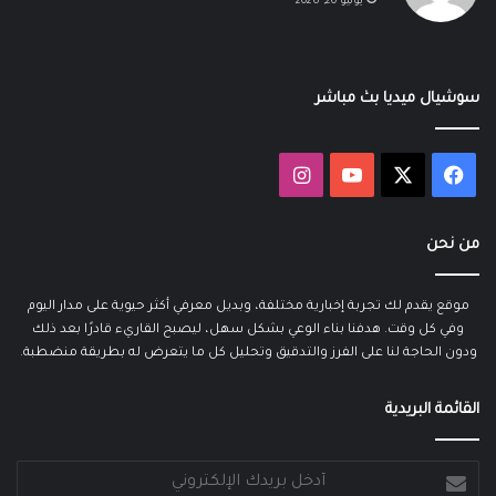
يونيو 20, 2026
سوشيال ميديا بث مباشر
‫X
فيسبوك
‫YouTube
انستقرام
من نحن
موقع يقدم لك تجربة إخبارية مختلفة، وبديل معرفي أكثر حيوية على مدار اليوم
وفي كل وقت. هدفنا بناء الوعي بشكل سهل، ليصبح القاريء قادرًا بعد ذلك
ودون الحاجة لنا على الفرز والتدقيق وتحليل كل ما يتعرض له بطريقة منضطبة.
القائمة البريدية
أدخل
بريدك