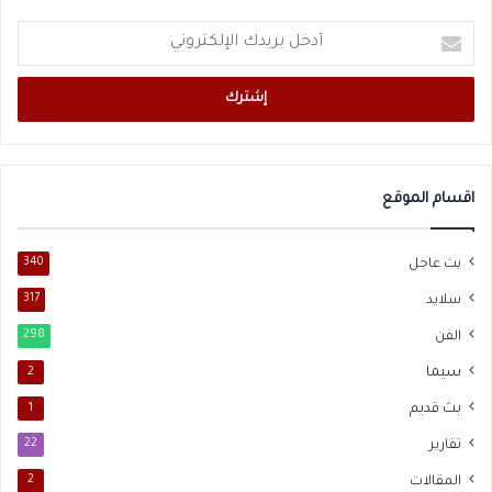
أدخل
بريدك
الإلكتروني
اقسام الموقع
بث عاجل
340
سلايد
317
الفن
298
سيما
2
بث قديم
1
تقارير
22
المقالات
2