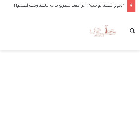
“نجوم الأغنية الواحدة”.. أين ذهب مطربو بداية الألفية وكيف أصبحوا الآن
بحث عن
الق