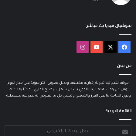
سوشيال ميديا بث مباشر
‫X
فيسبوك
‫YouTube
انستقرام
من نحن
موقع يقدم لك تجربة إخبارية مختلفة، وبديل معرفي أكثر حيوية على مدار اليوم
وفي كل وقت. هدفنا بناء الوعي بشكل سهل، ليصبح القاريء قادرًا بعد ذلك
ودون الحاجة لنا على الفرز والتدقيق وتحليل كل ما يتعرض له بطريقة منضطبة.
القائمة البريدية
أدخل
بريدك