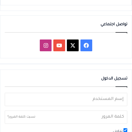
تواصل اجتماعي
‫X
فيسبوك
‫YouTube
انستقرام
تسجيل الدخول
نسيت كلمة المرور؟
تذكرني