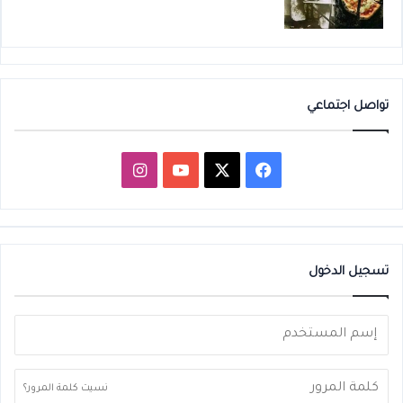
تواصل اجتماعي
‫X
فيسبوك
‫YouTube
انستقرام
تسجيل الدخول
نسيت كلمة المرور؟