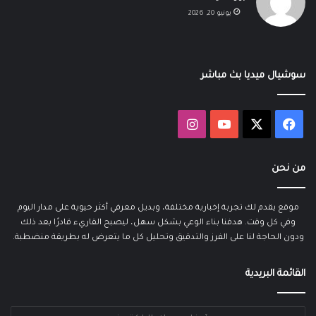
يونيو 20, 2026
سوشيال ميديا بث مباشر
‫X
فيسبوك
‫YouTube
انستقرام
من نحن
موقع يقدم لك تجربة إخبارية مختلفة، وبديل معرفي أكثر حيوية على مدار اليوم
وفي كل وقت. هدفنا بناء الوعي بشكل سهل، ليصبح القاريء قادرًا بعد ذلك
ودون الحاجة لنا على الفرز والتدقيق وتحليل كل ما يتعرض له بطريقة منضطبة.
القائمة البريدية
أدخل