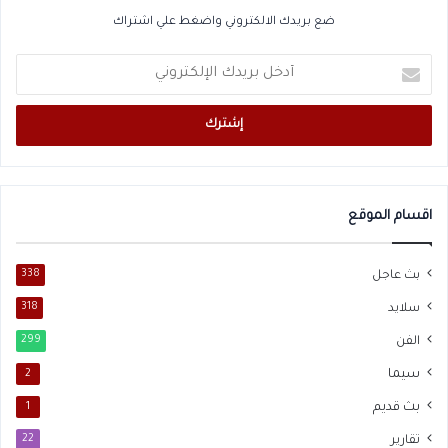
ضع بريدك الالكتروني واضغط علي اشتراك
أدخل
بريدك
الإلكتروني
اقسام الموقع
بث عاجل
338
سلايد
318
الفن
299
سيما
2
بث قديم
1
تقارير
22