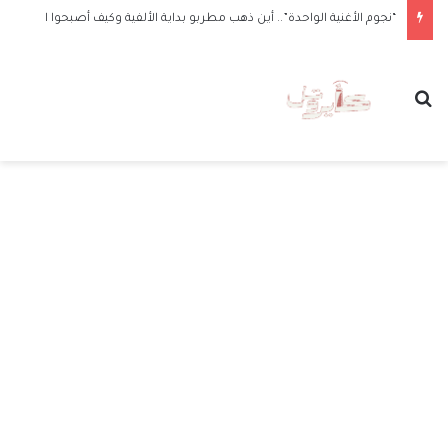
“نجوم الأغنية الواحدة”.. أين ذهب مطربو بداية الألفية وكيف أصبحوا الآن
بحث عن
الق