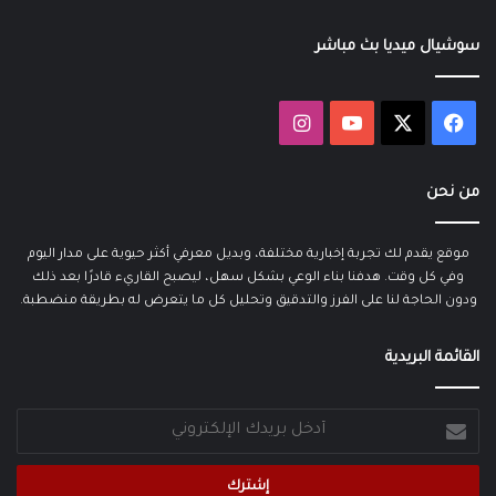
سوشيال ميديا بث مباشر
‫X
فيسبوك
‫YouTube
انستقرام
من نحن
موقع يقدم لك تجربة إخبارية مختلفة، وبديل معرفي أكثر حيوية على مدار اليوم
وفي كل وقت. هدفنا بناء الوعي بشكل سهل، ليصبح القاريء قادرًا بعد ذلك
ودون الحاجة لنا على الفرز والتدقيق وتحليل كل ما يتعرض له بطريقة منضطبة.
القائمة البريدية
أدخل
بريدك
الإلكتروني