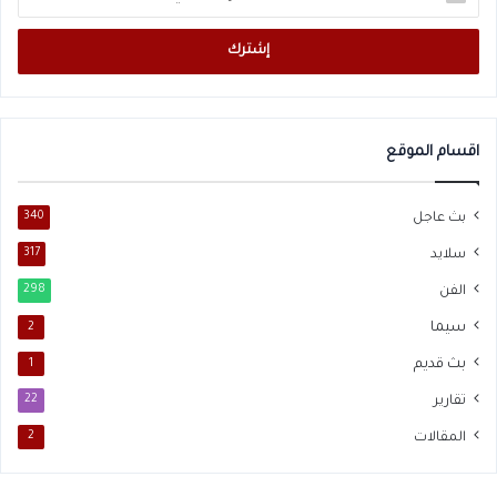
بريدك
الإلكتروني
اقسام الموقع
بث عاجل
340
سلايد
317
الفن
298
سيما
2
بث قديم
1
تقارير
22
المقالات
2