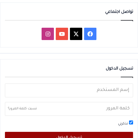
تواصل اجتماعي
‫X
فيسبوك
‫YouTube
انستقرام
تسجيل الدخول
نسيت كلمة المرور؟
تذكرني
تسجيل الدخول