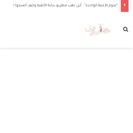
“نجوم الأغنية الواحدة”.. أين ذهب مطربو بداية الألفية وكيف أصبحوا الآن
بحث عن
الق