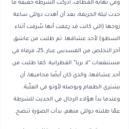
وفي نهاية المطاف، أدركت الشرطة حقيقة ما
حدث ليلة الجريمة، بعد أن أهدت دوللي ساعة
زوجها (التي كانت قد زعمت أنها سُرقت أثناء
السطو) لأحد عشاقها. ثم طلبت من عاشق
آخر التخلص من المسدس عيار .25، فرماه في
مستنقعات “لا بريا” القطرانية. كما طلبت من
أحد عشاقها، والذي كان أيضًا محاميها، أن
يشتري الطعام ويوصله لأوتو في العلّية.
وعندما بدأ هؤلاء الرجال في الحديث للشرطة
عمّا طلبته دوللي منهم، بدأت الصورة تتضح.