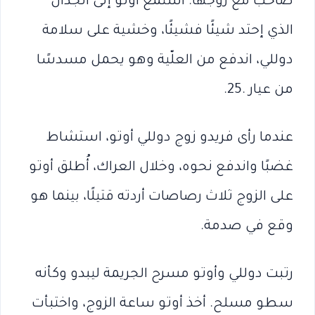
صاخب مع زوجها. استمع أوتو إلى الجدال
الذي إحتد شيئًا فشيئًا، وخشية على سلامة
دوللي، اندفع من العلّية وهو يحمل مسدسًا
من عيار .25.
عندما رأى فريدو زوج دوللي أوتو، استشاط
غضبًا واندفع نحوه، وخلال العراك، أُطلق أوتو
على الزوج ثلاث رصاصات أردته قتيلًا، بينما هو
وقع في صدمة.
رتبت دوللي وأوتو مسرح الجريمة ليبدو وكأنه
سطو مسلح. أخذ أوتو ساعة الزوج، واختبأت