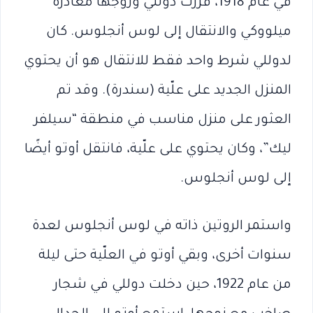
في عام 1918، قررت دوللي وزوجها مغادرة
ميلووكي والانتقال إلى لوس أنجلوس. كان
لدوللي شرط واحد فقط للانتقال هو أن يحتوي
المنزل الجديد على علّية (سندرة). وقد تم
العثور على منزل مناسب في منطقة “سيلفر
ليك”، وكان يحتوي على علّية، فانتقل أوتو أيضًا
إلى لوس أنجلوس.
واستمر الروتين ذاته في لوس أنجلوس لعدة
سنوات أخرى، وبقي أوتو في العلّية حتى ليلة
من عام 1922، حين دخلت دوللي في شجار