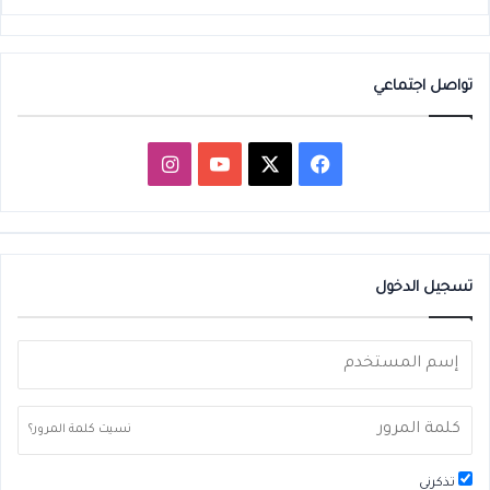
تواصل اجتماعي
‫X
فيسبوك
‫YouTube
انستقرام
تسجيل الدخول
نسيت كلمة المرور؟
تذكرني