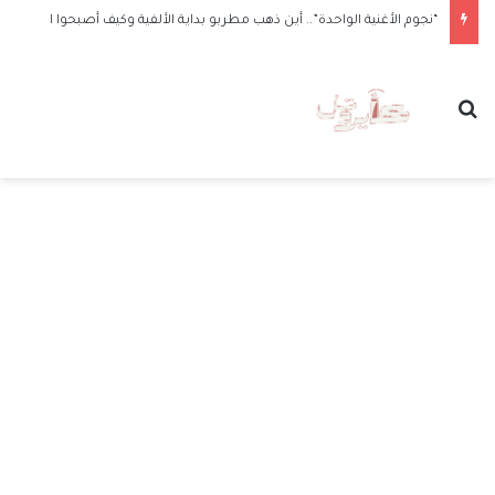
“نجوم الأغنية الواحدة”.. أين ذهب مطربو بداية الألفية وكيف أصبحوا الآن
بحث عن
الق