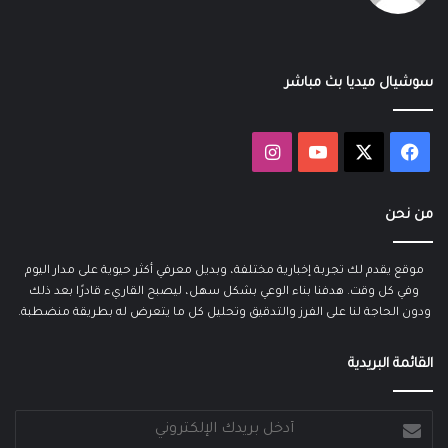
سوشيال ميديا بث مباشر
‫X
فيسبوك
‫YouTube
انستقرام
من نحن
موقع يقدم لك تجربة إخبارية مختلفة، وبديل معرفي أكثر حيوية على مدار اليوم
وفي كل وقت. هدفنا بناء الوعي بشكل سهل، ليصبح القاريء قادرًا بعد ذلك
ودون الحاجة لنا على الفرز والتدقيق وتحليل كل ما يتعرض له بطريقة منضطبة.
القائمة البريدية
أدخل
بريدك