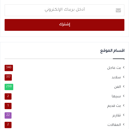
أدخل
بريدك
الإلكتروني
اقسام الموقع
بث عاجل
340
سلايد
317
الفن
298
سيما
2
بث قديم
1
تقارير
22
المقالات
2